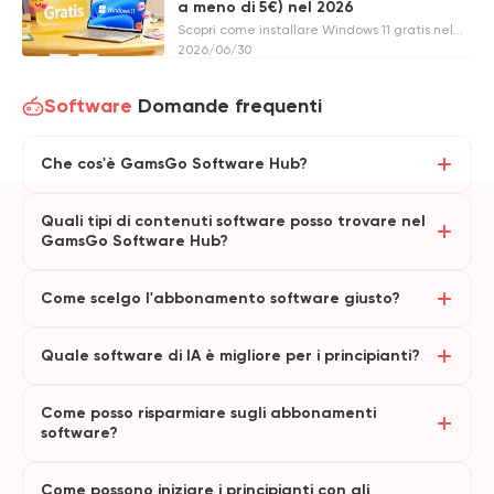
a meno di 5€) nel 2026
Scopri come installare Windows 11 gratis nel
2026. Trova metodi legittimi per ottenere una
2026/06/30
chiave gratuita o acquista Windows 11 a meno
di 5€. Ricevi subito la tua licenza originale.
Software
Domande frequenti
Che cos'è GamsGo Software Hub?
Quali tipi di contenuti software posso trovare nel
GamsGo Software Hub?
Come scelgo l'abbonamento software giusto?
Quale software di IA è migliore per i principianti?
Come posso risparmiare sugli abbonamenti
software?
Come possono iniziare i principianti con gli