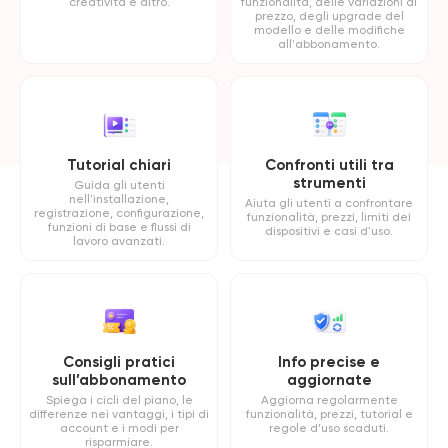
creatività e altro.
funzionalità, delle variazioni di
prezzo, degli upgrade del
modello e delle modifiche
all'abbonamento.
Tutorial chiari
Confronti utili tra
strumenti
Guida gli utenti
nell'installazione,
Aiuta gli utenti a confrontare
registrazione, configurazione,
funzionalità, prezzi, limiti dei
funzioni di base e flussi di
dispositivi e casi d'uso.
lavoro avanzati.
Consigli pratici
Info precise e
sull’abbonamento
aggiornate
Spiega i cicli del piano, le
Aggiorna regolarmente
differenze nei vantaggi, i tipi di
funzionalità, prezzi, tutorial e
account e i modi per
regole d’uso scaduti.
risparmiare.