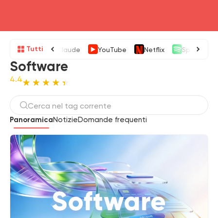
head4
Tutti
Claude
YouTube
Netflix
Spotify
Software
4.4
Panoramica
Notizie
Domande frequenti