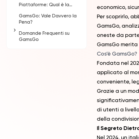
Piattaforme: Qual è la
GamsGo?
Account
economico, sicur
Protezione degli
Migliore?
GamsGo: Vale Davvero la
account
Problemi con le App
Per scoprirlo, a
Pena?
Condivise
GamsGo, analizz
Conformità alle
Domande Frequenti su
normative sulla privacy
Problemi di Pagamento
oneste da parte 
GamsGo
GamsGo merita d
Hai Bisogno di Supporto
Immediato?
1. GamsGo è affidabile?
Cos’è GamsGo?
2. Come protegge i dati
Fondata nel 2020
personali?
applicato al mon
3. Gli account forniti da
conveniente, leg
GamsGo sono stabili?
Grazie a un mod
4. Cosa fare se c'è un
significativament
problema con
l’abbonamento?&nbsp;
di utenti a live
5. Vale la pena un
della condivisio
abbonamento a
GamsGo?
Il Segreto Diet
6. In cosa è diversa
Nel 2024, un ita
GamsGo?