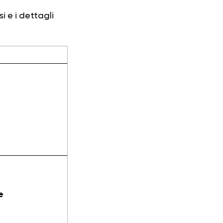
i e i dettagli
e