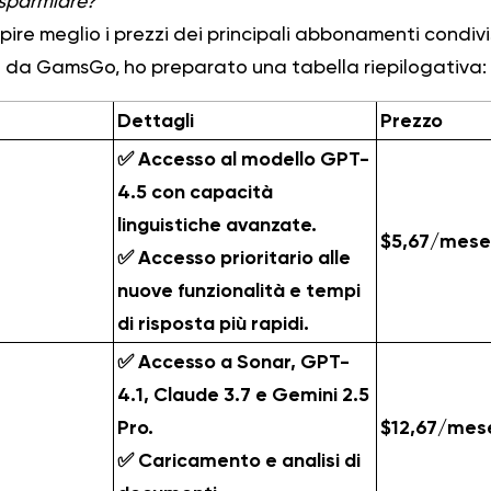
isparmiare?
pire meglio i prezzi dei principali abbonamenti condivis
rti da GamsGo, ho preparato una tabella riepilogativa:
Dettagli
Prezzo
✅ Accesso al modello GPT-
4.5 con capacità
linguistiche avanzate.
$5,67/mese
✅ Accesso prioritario alle
nuove funzionalità e tempi
di risposta più rapidi.
✅ Accesso a Sonar, GPT-
4.1, Claude 3.7 e Gemini 2.5
Pro.
$12,67/mes
✅ Caricamento e analisi di