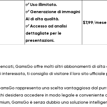
✅ Uso illimitato.
✅ Generazione di immagini
AI di alta qualità.
$7,99/mese
✅ Accesso ad analisi
dettagliate per le
presentazioni.
 elencati, GamsGo offre molti altri abbonamenti di alta 
i interessato, ti consiglio di visitare il loro sito ufficial
 GamsGo rappresenta una scelta vantaggiosa dal punt
chi desidera accedere in modo legale e conveniente a
mium, GamsGo è senza dubbio una soluzione intelligen