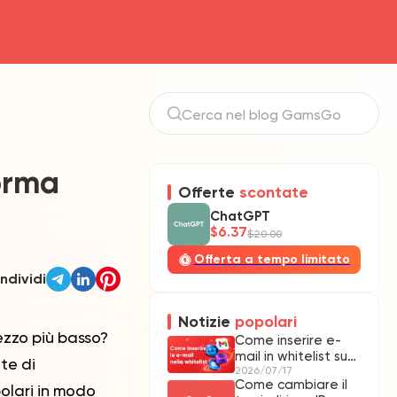
orma
Offerte
scontate
ChatGPT
$6.37
$20.00
Offerta a tempo limitato
ndividi
Notizie
popolari
ezzo più basso?
Come inserire e-
mail in whitelist su
te di
Gmail e altri
2026/07/17
Come cambiare il
olari in modo