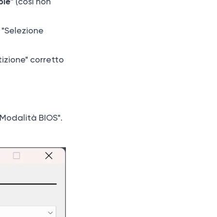
ble"
(così non
n "Selezione
tizione" corretto
Modalità BIOS".