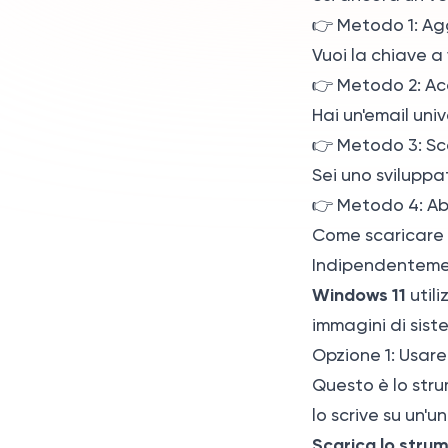
👉
Metodo 1: Ag
Vuoi la chiave 
👉
Metodo 2: Ac
Hai un'email univ
👉
Metodo 3: Sc
Sei uno sviluppa
👉
Metodo 4: A
Come scaricare 
Indipendentemen
Windows 11
utili
immagini di siste
Opzione 1: Usare 
Questo è lo stru
lo scrive su un'
Scarica lo stru