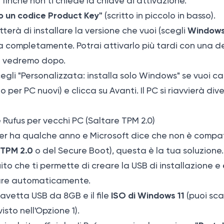
 finché non ti chiede la chiave di attivazione.
o un codice Product Key"
(scritto in piccolo in basso).
Windows
terà di installare la versione che vuoi (scegli
ma completamente. Potrai attivarlo più tardi con una de
 vedremo dopo.
egli "Personalizzata: installa solo Windows" se vuoi can
o per PC nuovi) e clicca su Avanti. Il PC si riavvierà div
 Rufus per vecchi PC (Saltare TPM 2.0)
ter ha qualche anno e Microsoft dice che non è compat
TPM 2.0
o del Secure Boot), questa è la tua soluzione
to che ti permette di creare la USB di installazione e
re automaticamente.
ISO di Windows 11
avetta USB da 8GB e il file
(puoi sca
sto nell'Opzione 1).