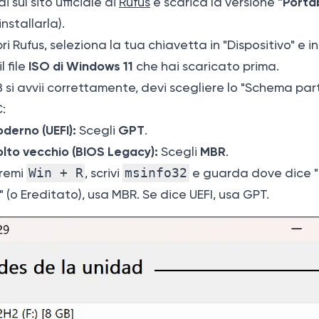
"Porta
i sul sito ufficiale di
Rufus
e scarica la versione
stallarla).
ri Rufus, seleziona la tua chiavetta in "Dispositivo" e i
ISO di Windows 11
l file
che hai scaricato prima.
SB si avvii correttamente, devi scegliere lo "Schema par
:
oderno (UEFI):
GPT
Scegli
.
olto vecchio (BIOS Legacy):
MBR
Scegli
.
remi
Win + R
, scrivi
msinfo32
e guarda dove dice "
 (o Ereditato), usa MBR. Se dice UEFI, usa GPT.