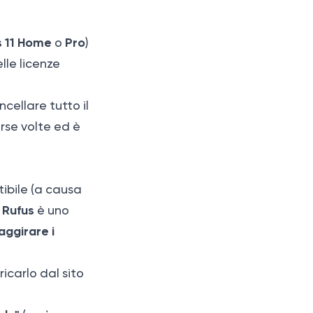
 11 Home
Pro
o
)
lle licenze
cellare tutto il
erse volte ed è
ibile (a causa
Rufus
.
è uno
aggirare i
ricarlo dal sito