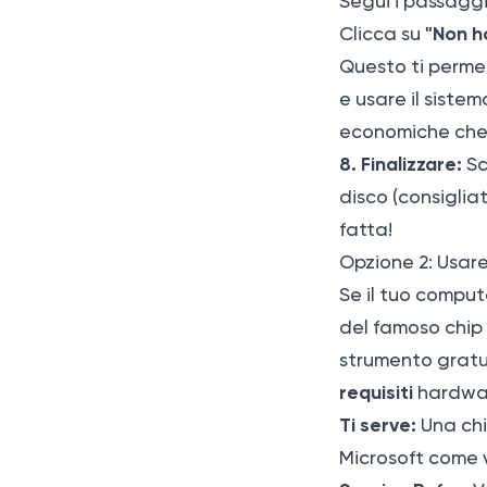
Segui i passaggi
"Non h
Clicca su
Questo ti permet
e usare il siste
economiche che
8. Finalizzare:
Sc
disco (consigliat
fatta!
Opzione 2: Usare
Se il tuo compu
del famoso chip
strumento gratui
requisiti
hardwa
Ti serve:
Una chi
Microsoft come vi