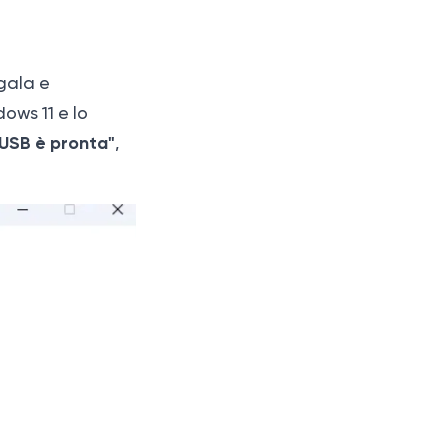
egala e
ows 11 e lo
h USB è pronta"
,