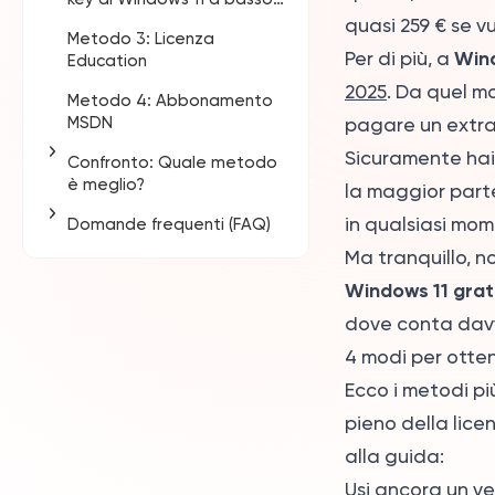
costo su GamsGo
TPM 2.0)
quasi 259 € se vu
Metodo 3: Licenza
Come ottenere una key
Win
Per di più, a
Education
Win 11 su GamsGo
2025
. Da quel m
Metodo 4: Abbonamento
Perché scegliere
MSDN
GamsGo?
pagare un extra 
Sicuramente hai
Confronto: Quale metodo
è meglio?
la maggior part
in qualsiasi mom
Domande frequenti (FAQ)
Quale dovresti
scegliere?
Ma tranquillo, n
Devo scegliere Windows
11 Home o Pro?
Windows 11 grat
dove conta dav
Windows 11 rimarrà
attivato dopo un
4 modi per otten
cambio hardware?
Le chiavi Windows 11 di
Ecco i metodi pi
GamsGo sono genuine?
pieno della lice
alla guida:
Usi ancora un v