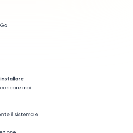
sGo
installare
è
scaricare mai
nte il sistema e
 sezione