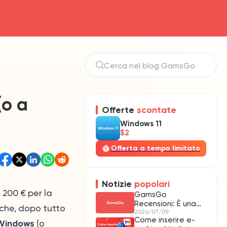
(o a
Offerte
scontate
Windows 11
$2
Offerta a tempo limitato
Notizie
popolari
, 200 € per la
GamsGo
Recensioni: È una
 che, dopo tutto
Piattaforma
2026/07/09
Come inserire e-
Affidabile?
 Windows
(o