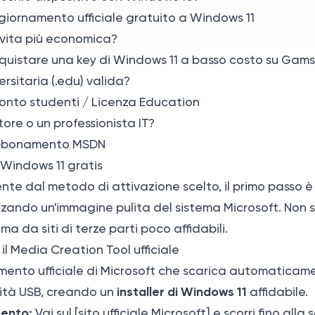
giornamento ufficiale gratuito a Windows 11
a vita più economica?
quistare una key di Windows 11 a basso costo su Gam
ersitaria (.edu) valida?
onto studenti / Licenza Education
tore o un professionista IT?
bbonamento MSDN
Windows 11 gratis
te dal metodo di attivazione scelto, il primo passo 
zzando un'immagine pulita del sistema Microsoft. Non 
ma da siti di terze parti poco affidabili.
il Media Creation Tool ufficiale
mento ufficiale di Microsoft che scarica automaticame
installer di Windows 11
unità USB, creando un
affidabile.
mento:
Vai sul [sito ufficiale Microsoft] e scorri fino alla