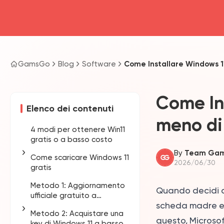
GamsGo
Blog
Software
Come Installare Windows 11
Come Ins
Elenco dei contenuti
meno di
4 modi per ottenere Win11
gratis o a basso costo
By
Team Ga
Come scaricare Windows 11
2026/06/30
gratis
Metodo 1: Aggiornamento
Opzione 1: Usare il
Quando decidi 
ufficiale gratuito a
Media Creation Tool
scheda madre e o
Windows 11
ufficiale
Metodo 2: Acquistare una
Opzione 2: Usare Rufus
questo, Microsof
key di Windows 11 a basso
per vecchi PC (Saltare