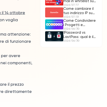
mail in whitelist su
Gmail e altri
2026/07/17
Come cambiare il
 il 14 ottobre
tuo indirizzo IP su
una rete pubblica?
2026/07/01
on voglia
Come Condividere
i Progetti e
l'Account Canva:
2026/06/30
1Password vs
Una Guida
 ma attenzione:
LastPass: qual è il
Completa
re di funzionare
migliore per voi?
2026/06/30
(2025)
e per avere
di nei componenti,
are il prezzo
dare direttamente