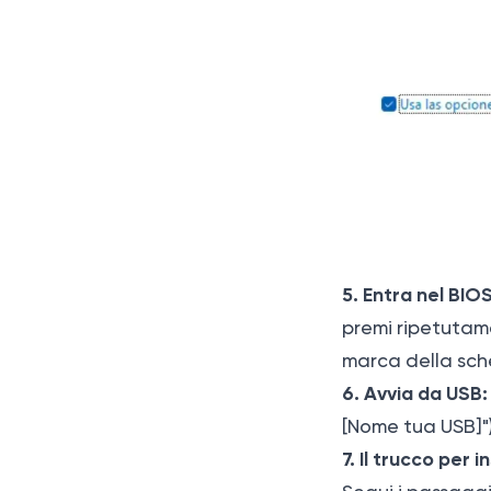
5. Entra nel BI
premi ripetutame
marca della sch
6. Avvia da USB:
[Nome tua USB]")
7. Il trucco per i