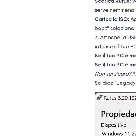
Scarica Rufus:
Va
serve nemmeno in
Carica la ISO:
Ap
boot" seleziona i
3. Affinché la U
in base al tuo PC
Se il tuo PC è m
Se il tuo PC è m
Non sei sicuro?
P
Se dice "Legacy"