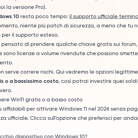
oi la versione Pro).
dows 10
resta poco tempo:
il supporto ufficiale termina
omento, niente più patch di sicurezza, a meno che tu n
per il supporto esteso.
 pensato di prendere qualche chiave gratis sui forum,
e sono licenze a volume rivendute che possono smette
ento.
on serve correre rischi. Qui vedremo le opzioni legittim
is o a bassissimo costo
, così potrai investire quei sol
vero.
ere Win11 gratis o a basso costo
ù affidabili per attivare Windows 11 nel 2026 senza pag
nza ufficiale. Clicca sull'opzione che preferisci per an
ecchio dispositivo con Windows 10?