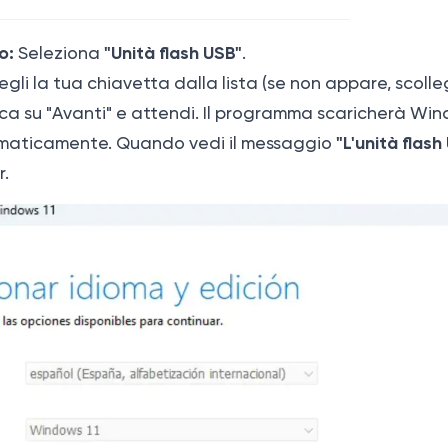
o:
"Unità flash USB"
Seleziona
.
gli la tua chiavetta dalla lista (se non appare, scoll
icca su "Avanti" e attendi. Il programma scaricherà Wind
"L'unità flas
maticamente. Quando vedi il messaggio
r.