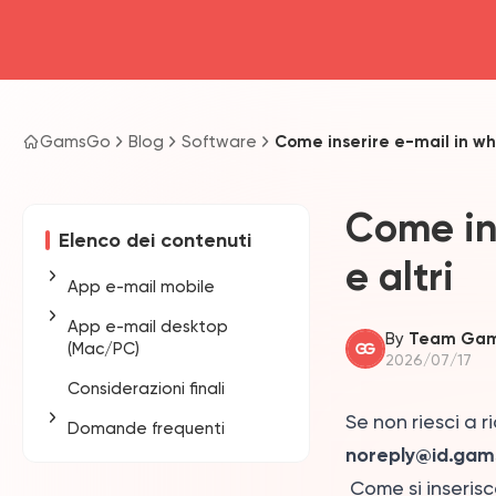
GamsGo
Blog
Software
Come inserire e-mail in whi
Come ins
Elenco dei contenuti
e altri
App e-mail mobile
App e-mail desktop
Gmail
By
Team Ga
(Mac/PC)
2026/07/17
Apple Mail
Considerazioni finali
Gmail
Yahoo
Se non riesci a 
Domande frequenti
Outlook 20XX
Outlook Mobile
noreply@id.gam
Outlook.com
Che cosa significa
Come si inserisce
inserire un indirizzo email