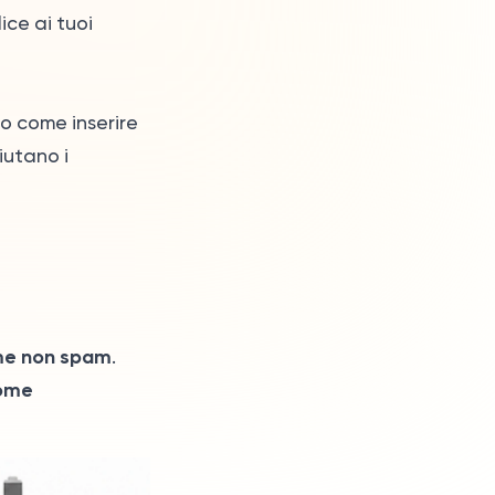
ice ai tuoi
no come inserire
iutano i
me non spam
.
ome