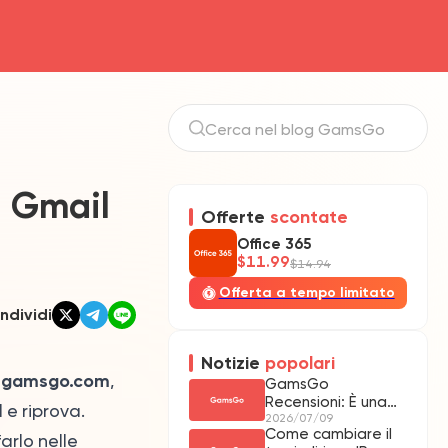
u Gmail
Offerte
scontate
Office 365
$11.99
$14.94
Offerta a tempo limitato
ndividi
Notizie
popolari
@gamsgo.com
,
GamsGo
Recensioni: È una
 e riprova.
Piattaforma
2026/07/09
Come cambiare il
Affidabile?
arlo nelle