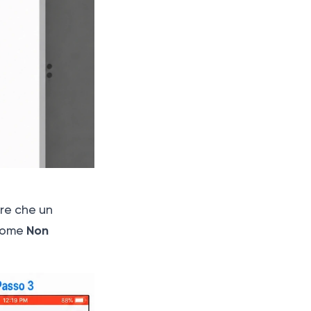
are che un
Non
 come