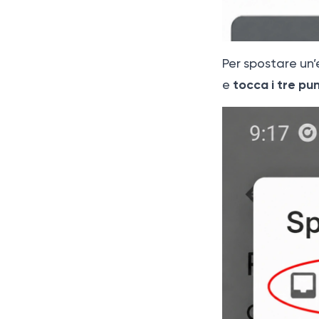
Per spostare un’e
tocca i tre pun
e