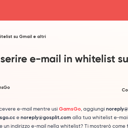
head4
telist su Gmail e altri
erire e-mail in whitelist s
msGo
Co
GamsGo
noreply
ricevere e-mail mentre usi
, aggiungi
sgo.cc
noreply@gosplit.com
e
alla tua whitelist e-mail
 un indirizzo e-mail nella whitelist? Ti mostrerò come f