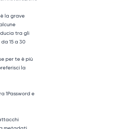
 è la grave
 alcune
ducia tra gli
 da 15 a 30
e per te è più
referisci la
tra 1Password e
attacchi
e a metadati