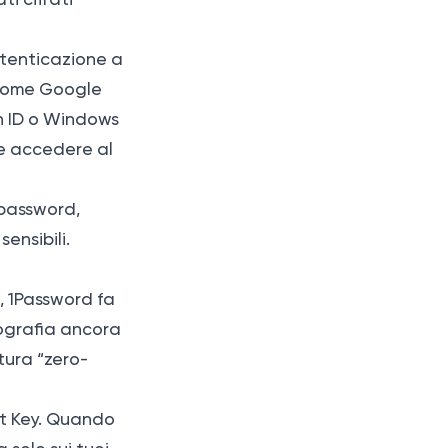
utenticazione a
 come Google
ch ID o Windows
ue accedere al
 password,
ensibili.
, 1Password fa
ttografia ancora
tura “zero-
et Key. Quando