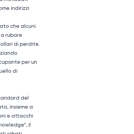
ome indirizzi
lato che alcuni
e a rubare
llari di perdite.
nziando
ccupante per un
uello di
standard del
ata, insieme a
oni e attacchi
nowledge”, il
ti cifrati