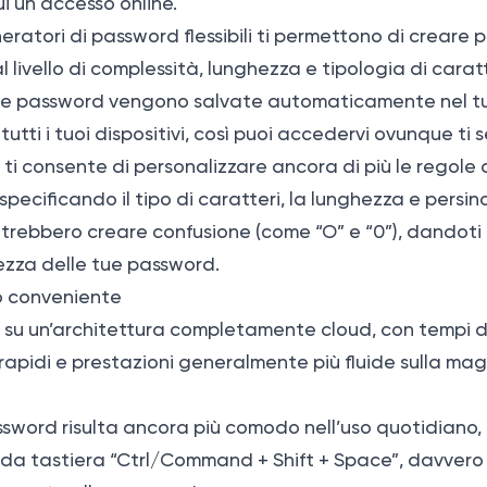
ui un accesso online.
eneratori di password flessibili ti permettono di creare 
l livello di complessità, lunghezza e tipologia di carat
ste password vengono salvate automaticamente nel tu
tutti i tuoi dispositivi, così puoi accedervi ovunque ti 
d ti consente di personalizzare ancora di più le regole
specificando il tipo di caratteri, la lunghezza e persin
trebbero creare confusione (come “O” e “0”), dandoti 
rezza delle tue password.
o conveniente
a su un’architettura completamente cloud, con tempi d
apidi e prestazioni generalmente più fluide sulla mag
assword risulta ancora più comodo nell’uso quotidiano
 da tastiera “Ctrl/Command + Shift + Space”, davvero