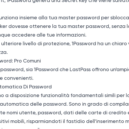
unt, 1Password genera una Secret Key che viene salvata
nziona insieme alla tua master password per sbloccare
ker dovesse ottenere la tua master password, senza l
ue accedere alle tue informazioni.
ulteriore livello di protezione, 1Password ha un chiaro
zza.
sword: Pro Comuni
 password, sia 1Password che LastPass offrono un'am
 e convenienti.
tomatica Di Password
 a disposizione funzionalità fondamentali simili per 
 automatica delle password. Sono in grado di compila
nomi utente, password, dati delle carte di credito e 
tivi mobili, risparmiandoti il fastidio dell’inserimento