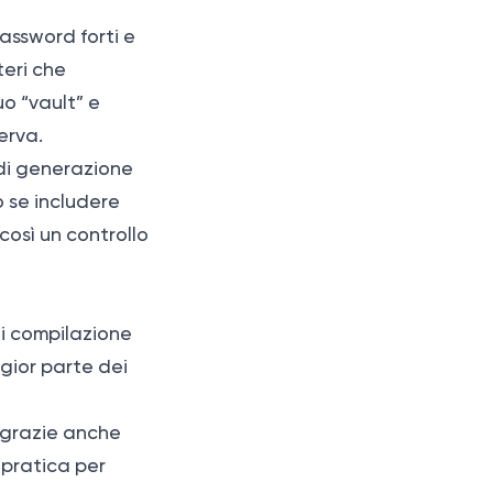
password forti e
teri che
o “vault” e
serva.
 di generazione
o se includere
così un controllo
i compilazione
gior parte dei
, grazie anche
 pratica per