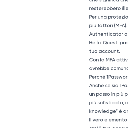
resterebbero ille
Per una protezi
più fattori (MF
Authenticator o 
Hello. Questi pa
tuo account.
Con la MFA atti
avrebbe comunque
Perché 1Password
Anche se sia 1P
un passo in più 
più sofisticato,
knowledge” è an
Il vero elemento