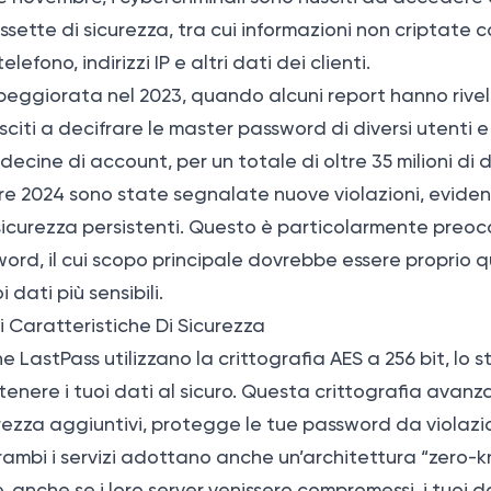
assette di sicurezza, tra cui informazioni non criptate c
elefono, indirizzi IP e altri dati dei clienti.
peggiorata nel 2023, quando alcuni report hanno rive
sciti a decifrare le master password di diversi utenti 
ecine di account, per un totale di oltre 35 milioni di do
e 2024 sono state segnalate nuove violazioni, evide
 sicurezza persistenti. Questo è particolarmente preo
ord, il cui scopo principale dovrebbe essere proprio q
 dati più sensibili.
li Caratteristiche Di Sicurezza
e LastPass utilizzano la crittografia AES a 256 bit, lo 
enere i tuoi dati al sicuro. Questa crittografia avanz
icurezza aggiuntivi, protegge le tue password da violazi
rambi i servizi adottano anche un’architettura “zero-k
, anche se i loro server venissero compromessi, i tuoi da