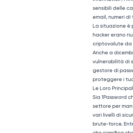
sensibili delle c
email, numeri di t
La situazione è 
hacker erano riu
criptovalute da d
Anche a dicembr
vulnerabilità di
gestore di passw
proteggere i tuoi
Le Loro Principa
Sia 1Password ch
settore per mant
vari livelli di s
brute-force. Ent
che significa che