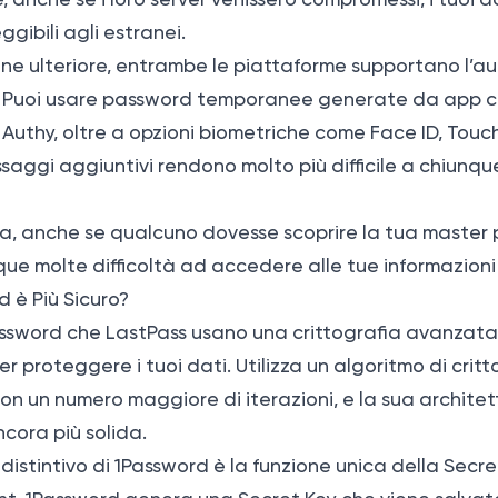
ggibili agli estranei.
one ulteriore, entrambe le piattaforme supportano l’a
A). Puoi usare password temporanee generate da app
Authy, oltre a opzioni biometriche come Face ID, Tou
ssaggi aggiuntivi rendono molto più difficile a chiunq
va, anche se qualcuno dovesse scoprire la tua master
 molte difficoltà ad accedere alle tue informazioni s
 è Più Sicuro?
assword che LastPass usano una crittografia avanzata
per proteggere i tuoi dati. Utilizza un algoritmo di cri
 con un numero maggiore di iterazioni, e la sua architet
cora più solida.
 distintivo di 1Password è la funzione unica della Secr