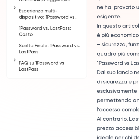
Sicurezza
ne hai provato u
Esperienza multi-
Perché 1Password è Più
Esperienza d’uso
Funzionalità esclusive di
esigenze.
dispositivo: 1Password vs
Sicuro?
conveniente
1Password: Watchtower
LastPass
e Travel Mode
In questo artico
1Password vs. LastPass:
Condivisione sicura degli
Funzionalità esclusive di
Applicazioni desktop
Costo
account
LastPass: Recupero
è più economico"
App mobile
facile dell’account
– sicurezza, funz
Scelta Finale: 1Password vs.
Strumenti per browser
LastPass
quadro più comp
Client web
1Password vs La
FAQ su 1Password vs
LastPass
Dal suo lancio n
1. 1Password è davvero
di sicurezza e pr
migliore di LastPass?
esclusivamente a
2. Non dovrei più usare
permettendo anch
LastPass?
l’accesso compl
3. 1Password è stato
Al contrario, Las
violato?
prezzo accessib
4. Cosa succede se non
ideale per chi d
si riesce ad accedere al