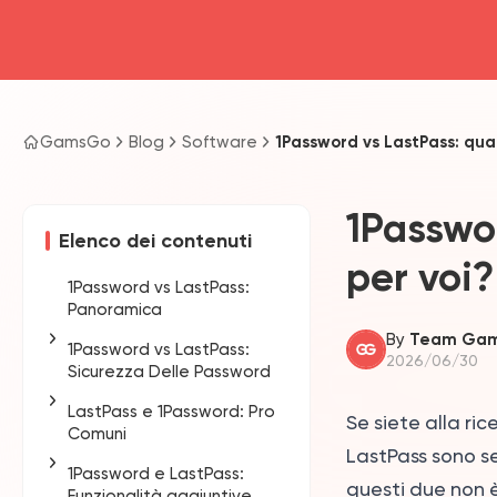
GamsGo
Blog
Software
1Password vs LastPass: qual
1Passwor
Elenco dei contenuti
per voi?
1Password vs LastPass:
Panoramica
By
Team Ga
1Password vs LastPass:
2026/06/30
Sicurezza Delle Password
LastPass e 1Password: Pro
Storia delle violazioni di
Se siete alla ri
Comuni
sicurezza
LastPass sono se
1Password e LastPass:
Le Loro Principali
Generazione
questi due non è
Funzionalità aggiuntive
Caratteristiche Di
Automatica Di Password