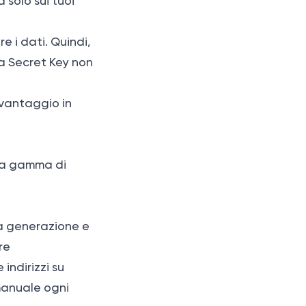
 solo sui tuoi
 i dati. Quindi,
a Secret Key non
 vantaggio in
pia gamma di
la generazione e
re
indirizzi su
 manuale ogni