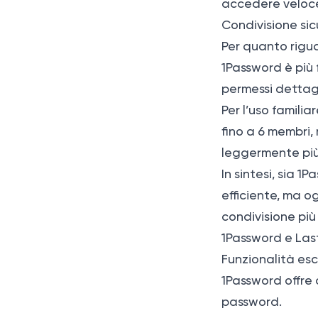
accedere veloc
Condivisione si
Per quanto rigua
1Password è più f
permessi dettagl
Per l’uso familia
fino a 6 membri,
leggermente più 
In sintesi, sia 
efficiente, ma o
condivisione più 
1Password e Las
Funzionalità es
1Password offre 
password.