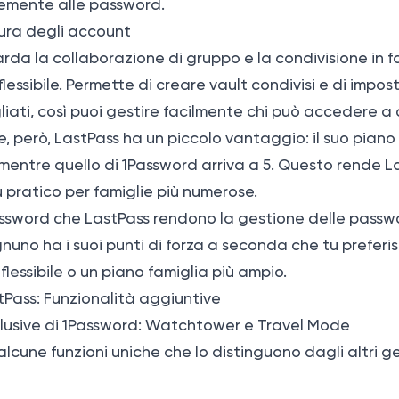
emente alle password.
cura degli account
rda la collaborazione di gruppo e la condivisione in f
lessibile. Permette di creare vault condivisi e di impost
iati, così puoi gestire facilmente chi può accedere a 
re, però, LastPass ha un piccolo vantaggio: il suo piano
 mentre quello di 1Password arriva a 5. Questo rende L
pratico per famiglie più numerose.
1Password che LastPass rendono la gestione delle pass
gnuno ha i suoi punti di forza a seconda che tu preferi
flessibile o un piano famiglia più ampio.
tPass: Funzionalità aggiuntive
clusive di 1Password: Watchtower e Travel Mode
alcune funzioni uniche che lo distinguono dagli altri ge