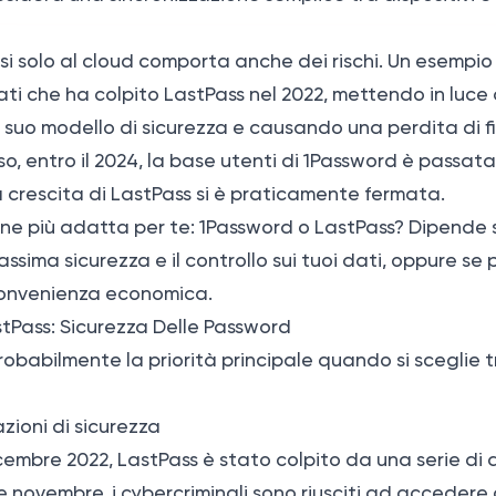
rsi solo al cloud comporta anche dei rischi. Un esempio
ati che ha colpito LastPass nel 2022, mettendo in luce
l suo modello di sicurezza e causando una perdita di fi
so, entro il 2024, la base utenti di 1Password è passata
la crescita di LastPass si è praticamente fermata.
one più adatta per te: 1Password o LastPass? Dipende s
sima sicurezza e il controllo sui tuoi dati, oppure se p
convenienza economica.
tPass: Sicurezza Delle Password
robabilmente la priorità principale quando si sceglie 
azioni di sicurezza
embre 2022, LastPass è stato colpito da una serie di 
ine novembre, i cybercriminali sono riusciti ad acceder