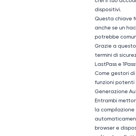
crei il tuo acco
dispositivi.
Questa chiave fu
anche se un hac
potrebbe comunq
Grazie a questo 
termini di sicure
LastPass e 1Pas
Come gestori di
funzioni potenti
Generazione Au
Entrambi mettono
la compilazione
automaticamente 
browser e disposi