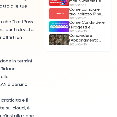
mail in whitelist su
atto alle tue
Gmail e altri
2026/07/17
Come cambiare il
tuo indirizzo IP su
una rete pubblica?
2026/07/01
 o che "LastPass
Come Condividere
i Progetti e
i punti di vista
l'Account Canva:
2026/06/30
Condividere
Una Guida
offrirti un
l'Abbonamento
Completa
Cookidoo: Tutto
2026/06/30
ciò che c’è da
sapere
ione in termini
affidano
ollo,
LAN e persino
praticità e il
e sul cloud, è
 un’installazione