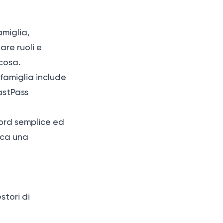
amiglia,
are ruoli e
cosa.
 famiglia include
astPass
word semplice ed
sca una
stori di