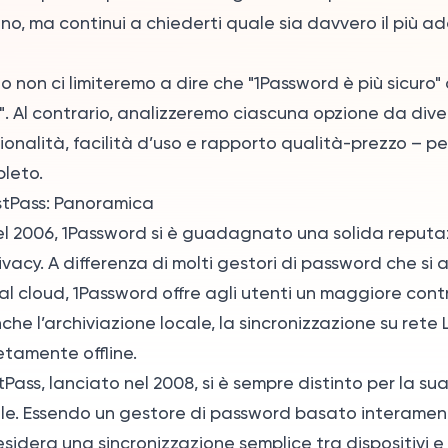
no, ma continui a chiederti quale sia davvero il più ad
lo non ci limiteremo a dire che "1Password è più sicuro"
. Al contrario, analizzeremo ciascuna opzione da divers
ionalità, facilità d’uso e rapporto qualità-prezzo – per 
leto.
stPass: Panoramica
el 2006, 1Password si è guadagnato una solida reputaz
ivacy. A differenza di molti gestori di password che si 
l cloud, 1Password offre agli utenti un maggiore contr
e l’archiviazione locale, la sincronizzazione su rete 
etamente offline.
tPass, lanciato nel 2008, si è sempre distinto per la sua 
ile. Essendo un gestore di password basato interament
esidera una sincronizzazione semplice tra dispositivi e