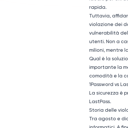
proprio account
rapida.
1Password?
Tuttavia, affida
violazione dei d
vulnerabilità de
utenti. Non a ca
milioni, mentre 
Qual è la soluzi
importante la mas
comodità e la 
1Password vs Las
La sicurezza è p
LastPass.
Storia delle viol
Tra agosto e dic
informatici. A f