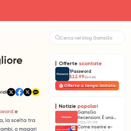
liore
Offerte
scontate
1Password
$12.99
$59.88
Offerta a tempo limitato
idi
Notizie
popolari
sword
e
GamsGo
Recensioni: È una
, la scelta tra
Piattaforma
2026/07/09
Come inserire e-
Affidabile?
rambi, o magari