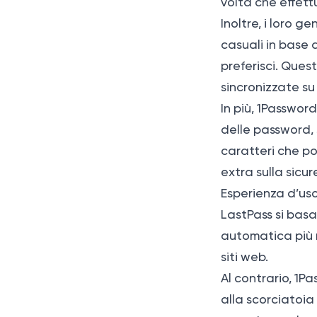
volta che effett
Inoltre, i loro g
casuali in base a
preferisci. Que
sincronizzate su 
In più, 1Passwor
delle password, 
caratteri che po
extra sulla sicu
Esperienza d’us
LastPass si bas
automatica più r
siti web.
Al contrario, 1P
alla scorciatoia