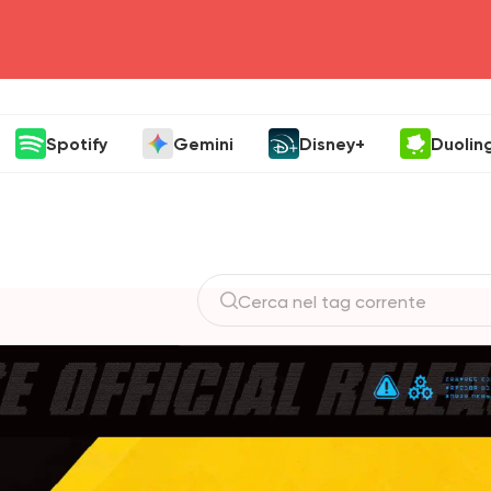
head4
Spotify
Gemini
Disney+
Duolin