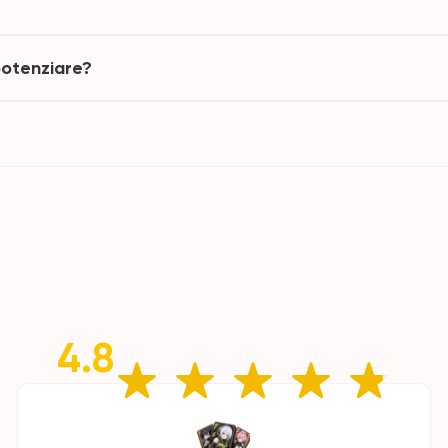
potenziare?
4.8