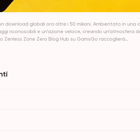
 download globali ora oltre i 50 milioni. Ambientato in una c
onaggi riconoscibili e un’azione veloce, creando un’atmosfera d
. Lo Zenless Zone Zero Blog Hub su GamsGo raccoglierà
 Zenless Zone Zero Velina e guide agli eventi, per aiutarti a
uale e trovare contenuti adatti alle tue esigenze.
ti