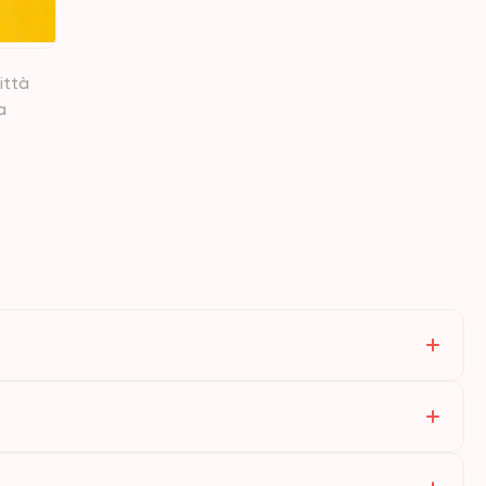
ittà
a