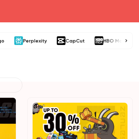
go
Perplexity
CapCut
HBO Max