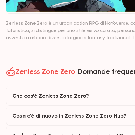
Zenless Zone Zero è un urban action RPG di HoYoverse, con
futuristica, si distingue per uno stile visivo curato, pers
avventura urbana diversa dai giochi fantasy tradizionali
aggiornamenti di versione, introduzioni ai personaggi come
recuperare rapidamente i punti salienti della versione att
Zenless Zone Zero
Domande frequen
Che cos’è Zenless Zone Zero?
Cosa c’è di nuovo in Zenless Zone Zero Hub?