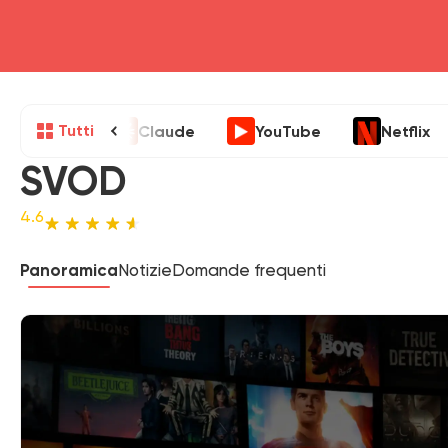
Tutti
Claude
YouTube
Netflix
SVOD
4.6
Panoramica
Notizie
Domande frequenti