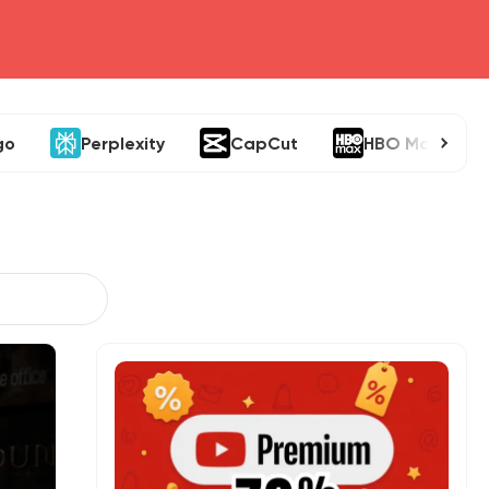
go
Perplexity
CapCut
HBO Max