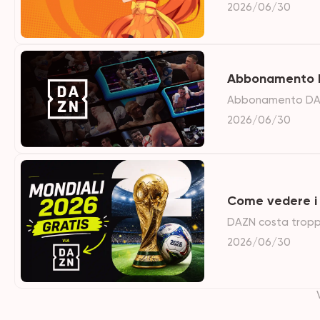
anime, offrendo u
2026/06/30
altre parti del m
contenuti esclusi
Abbonamento D
Abbonamento DAZN 
disponibili e i mig
2026/06/30
conveniente per t
Come vedere i 
DAZN costa troppo
gratis o quasi: R
2026/06/30
inclusa.