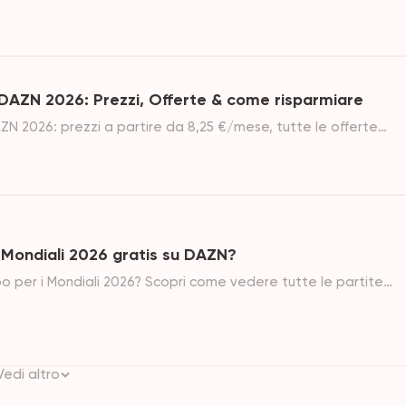
n vasto catalogo di serie e film provenienti dal Giappone e da
ondo. Con piani di abbonamento che garantiscono accesso a
AZN 2026: Prezzi, Offerte & come risparmiare
2026: prezzi a partire da 8,25 €/mese, tutte le offerte
liori consigli per risparmiare. Scopri qual è il pacchetto più
e.
Mondiali 2026 gratis su DAZN?
 per i Mondiali 2026? Scopri come vedere tutte le partite
aiPlay, DAZN Free e GamsGo da 4 €/mese. Finale del 19 luglio
Vedi altro