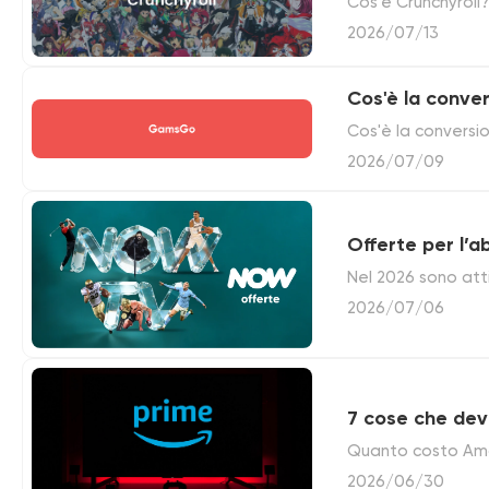
Cos'è Crunchyroll
Leggi questo artic
2026/07/13
Cos'è la conve
Cos'è la convers
2026/07/09
Offerte per l
Nel 2026 sono atti
dal 40% al 50%. I
2026/07/06
ancora più basso
7 cose che dev
Quanto costo Amaz
ottenere video Pri
2026/06/30