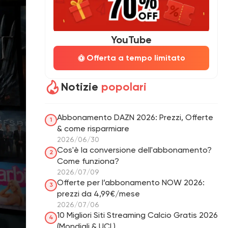
YouTube
Offerta a tempo limitato
Notizie
popolari
Abbonamento DAZN 2026: Prezzi, Offerte
1
& come risparmiare
2026/06/30
Cos'è la conversione dell'abbonamento?
2
Come funziona?
2026/07/09
Offerte per l’abbonamento NOW 2026:
3
prezzi da 4,99€/mese
2026/07/06
10 Migliori Siti Streaming Calcio Gratis 2026
4
(Mondiali & UCL)