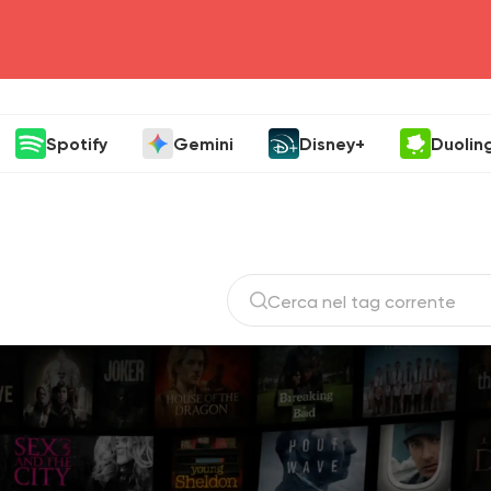
head4
Spotify
Gemini
Disney+
Duolin