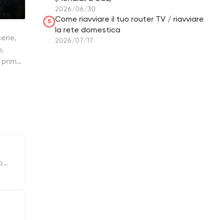
2026/06/30
Come riavviare il tuo router TV / riavviare
5
la rete domestica
erie,
2026/07/17
,
i prima
 guide
mium
one.
on