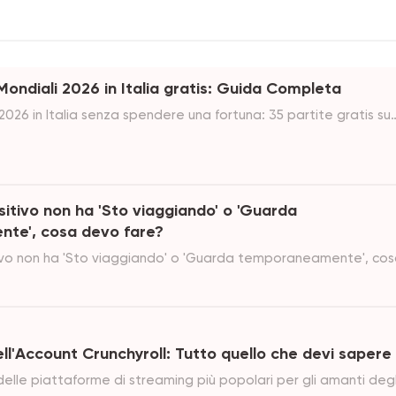
ondiali 2026 in Italia gratis: Guida Completa
2026 in Italia senza spendere una fortuna: 35 partite gratis su
su DAZN. Calendario, prezzi e trucchi per risparmiare.
sitivo non ha 'Sto viaggiando' o 'Guarda
te', cosa devo fare?
tivo non ha 'Sto viaggiando' o 'Guarda temporaneamente', co
ll'Account Crunchyroll: Tutto quello che devi sapere
delle piattaforme di streaming più popolari per gli amanti degl