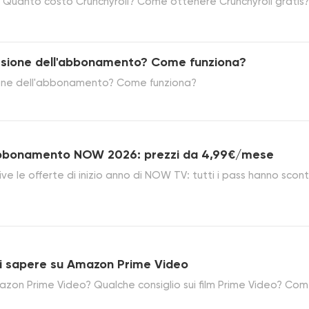
? Quanto costo Crunchyroll? Come ottenere Crunchyroll gratis?
olo e lo saprai.
rsione dell'abbonamento? Come funziona?
ione dell'abbonamento? Come funziona?
’abbonamento NOW 2026: prezzi da 4,99€/mese
ve le offerte di inizio anno di NOW TV: tutti i pass hanno scont
n più, puoi ottenere NOW Offerta completa PASS a un prezzo
 tramite GamsGo.
i sapere su Amazon Prime Video
on Prime Video? Qualche consiglio sui film Prime Video? Co
me gratis? Ecco le risposte che vuoi.