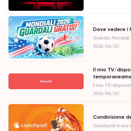
Dove vedere i M
Guarda i Mondiali 
RAI, tutte le 104 
2026/06/30
Il mio TV/dispo
temporaneamen
Il mio TV/disposi
devo fare?
2026/06/30
Condivisione de
Crunchyroll è una 