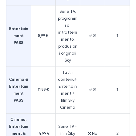
Serie TV,
programm
i di
Entertain
intratteni
ment
8,99 €
✅ Sì
1
mento,
PASS
produzion
i originali
Sky
Tutti i
Cinema &
contenuti
Entertain
Entertain
11,99 €
✅ Sì
1
ment
ment +
PASS
film Sky
Cinema
Cinema,
Entertain
Serie TV +
ment &
14,99 €
film (Sky
❌ No
2