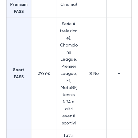
Premium
Cinema)
PASS
Serie A
(selezion
e),
Champio
ns
League,
Premier
Sport
29,99 €
League,
❌ No
–
PASS
F1,
MotoGP,
tennis,
NBA e
altri
eventi
sportivi
Tutti i