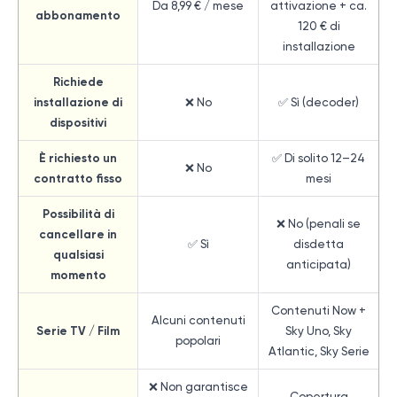
Da 8,99 € / mese
attivazione + ca.
abbonamento
120 € di
installazione
Richiede
installazione di
❌ No
✅ Sì (decoder)
dispositivi
È richiesto un
✅ Di solito 12–24
❌ No
contratto fisso
mesi
Possibilità di
❌ No (penali se
cancellare in
✅ Sì
disdetta
qualsiasi
anticipata)
momento
Contenuti Now +
Alcuni contenuti
Serie TV / Film
Sky Uno, Sky
popolari
Atlantic, Sky Serie
❌ Non garantisce
Copertura