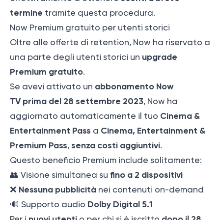
termine
tramite questa procedura.
Now Premium gratuito per utenti storici
Oltre alle offerte di retention, Now ha riservato a
upgrade
una parte degli utenti storici un
Premium gratuito
.
abbonamento Now
Se avevi attivato un
TV
prima del 28 settembre 2023
, Now ha
Cinema &
aggiornato automaticamente il tuo
Entertainment Pass
Cinema, Entertainment &
a
Premium Pass
senza costi aggiuntivi
,
.
Questo beneficio Premium include solitamente:
fino a 2 dispositivi
👥 Visione simultanea su
Nessuna pubblicità
❌
nei contenuti on-demand
Dolby Digital 5.1
🔊 Supporto audio
nuovi utenti
dopo il 28
Per i
o per chi si è iscritto