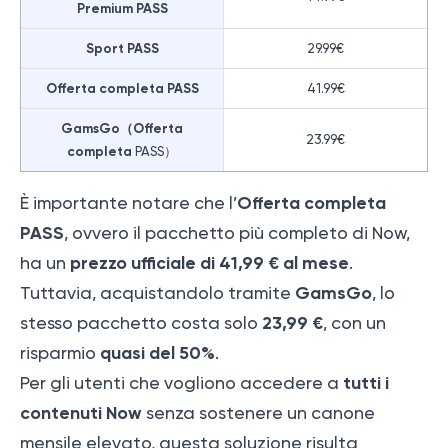
Premium PASS
Sport PASS
29.99€
Offerta completa PASS
41.99€
GamsGo（Offerta
23.99€
completa
PASS）
Offerta completa
È importante notare che l’
PASS
, ovvero il pacchetto più completo di Now,
prezzo ufficiale di 41,99 € al mese
ha un
.
GamsGo
Tuttavia, acquistandolo tramite
, lo
23,99 €
stesso pacchetto costa solo
, con un
quasi del 50%
risparmio
.
tutti i
Per gli utenti che vogliono accedere a
contenuti Now
senza sostenere un canone
mensile elevato, questa soluzione risulta