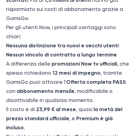
scontati
1,5 milioni di utenti
. Più di
hanno già
risparmiato sui costi di abbonamento grazie a
GamsGo.
Per gli utenti Now, i principali vantaggi sono
chiari:
Nessuna distinzione tra nuovi e vecchi utenti
Nessun vincolo di contratto a lungo termine
promozioni Now tv ufficiali
A differenza delle
, che
12 mesi di impegno
spesso richiedono
, tramite
Offerta completa PASS
GamsGo puoi attivare l’
abbonamento mensile
con
, modificabile o
disattivabile in qualsiasi momento.
23,99 € al mese
la metà del
Il costo è di
, quasi
prezzo standard ufficiale
Premium è già
, e
incluso
.