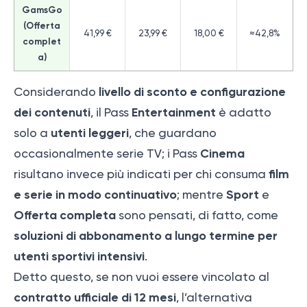
GamsGo
(Offerta
41,99 €
23,99 €
18,00 €
≈42,8%
complet
a)
livello di sconto e configurazione
Considerando
dei contenuti
Entertainment
, il Pass
è adatto
utenti leggeri
solo a
, che guardano
Cinema
occasionalmente serie TV; i Pass
film
risultano invece più indicati per chi consuma
e serie in modo continuativo
Sport
; mentre
e
Offerta completa
sono pensati, di fatto, come
soluzioni di abbonamento a lungo termine per
utenti sportivi intensivi
.
Detto questo, se non vuoi essere vincolato al
contratto ufficiale di 12 mesi
, l’alternativa