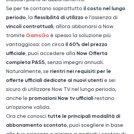
il costo nel lungo
Se per te contano soprattutto
periodo
flessibilità di utilizzo
, la
e l’assenza di
vincoli contrattuali
, allora abbonarsi a Now
GamsGo
tramite
è spesso la soluzione più
il 60% del prezzo
vantaggiosa: con circa
ufficiale
Now Offerta
, puoi accedere alla
completa PASS
, senza impegni annuali.
rientri nei requisiti per le
Naturalmente, se
offerte ufficiali dedicate ai nuovi utenti
e sei
sicuro di utilizzare Now TV nel lungo periodo,
promozioni Now tv ufficiali
anche le
restano
un’opzione valida.
tutte le principali modalità di
Ora che conosci
abbonamento scontato
, puoi scegliere in base
alle tue esigenze e iniziare a goderti i contenuti