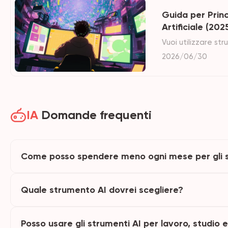
Guida per Princ
Artificiale (202
Vuoi utilizzare st
tuo lavoro? Impar
2026/06/30
articolo, che ti f
immediatamente.
IA
Domande frequenti
Come posso spendere meno ogni mese per gli s
Quale strumento AI dovrei scegliere?
Posso usare gli strumenti AI per lavoro, studio 