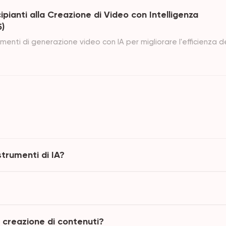
ipianti alla Creazione di Video con Intelligenza
5)
rumenti di generazione video con IA per migliorare l'efficienza d
a a creare video professionali con IA nel 2025 con questo
ornisce formule di prompt rapide che puoi utilizzare
trumenti di IA?
e creazione di contenuti?