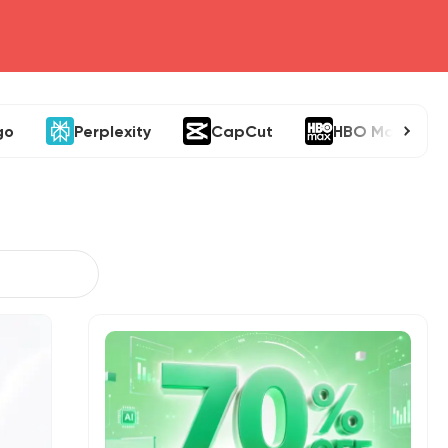
go
Perplexity
CapCut
HBO Max