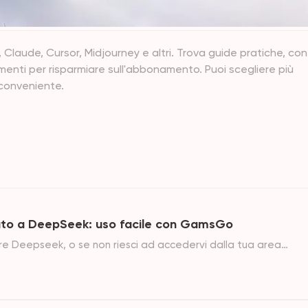
 Claude, Cursor, Midjourney e altri. Trova guide pratiche, con
rimenti per risparmiare sull'abbonamento. Puoi scegliere più
 conveniente.
tato a DeepSeek: uso facile con GamsGo
re Deepseek, o se non riesci ad accedervi dalla tua area
o offre un modo ancora più conveniente per utilizzarlo.