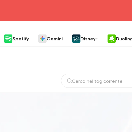
head4
Spotify
Gemini
Disney+
Duolin