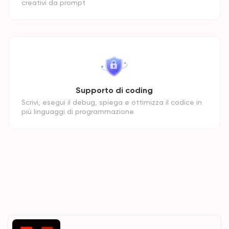
creativi da prompt
Supporto di coding
Scrivi, esegui il debug, spiega e ottimizza il codice in
più linguaggi di programmazione