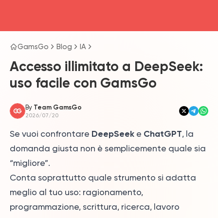
head4
GamsGo
Blog
IA
Accesso illimitato a DeepSeek:
uso facile con GamsGo
By
Team GamsGo
2026/07/20
DeepSeek
ChatGPT
Se vuoi confrontare
e
, la
domanda giusta non è semplicemente quale sia
“migliore”.
Conta soprattutto quale strumento si adatta
meglio al tuo uso: ragionamento,
programmazione, scrittura, ricerca, lavoro