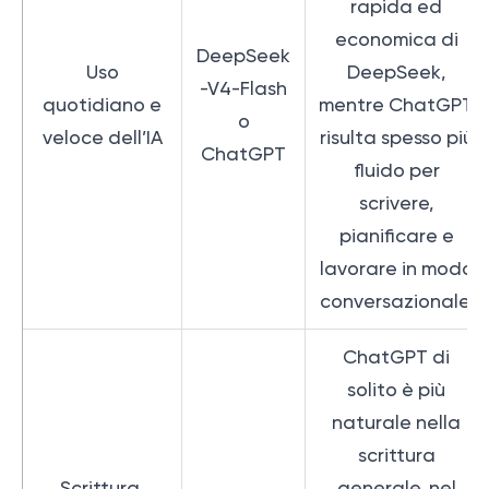
rapida ed
economica di
DeepSeek
Uso
DeepSeek,
-V4-Flash
quotidiano e
mentre ChatGPT
o
veloce dell’IA
risulta spesso più
ChatGPT
fluido per
scrivere,
pianificare e
lavorare in modo
conversazionale.
ChatGPT di
solito è più
naturale nella
scrittura
Scrittura,
generale, nel