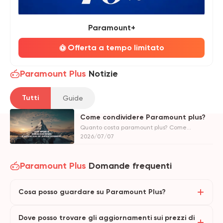
Paramount+
Offerta a tempo limitato
Paramount Plus
Notizie
Tutti
Guide
Come condividere Paramount plus?
Quanto costa paramount plus? Come
ottenere Paramount Plus gratis? Cosa vedere
2026/07/07
su paramount plus? Vi diremo tutto in questo
articolo.
Paramount Plus
Domande frequenti
Cosa posso guardare su Paramount Plus?
Dove posso trovare gli aggiornamenti sui prezzi di