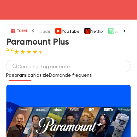
head4
Tutti
Claude
YouTube
Netflix
Spotify
Paramount Plus
4.4
Panoramica
Notizie
Domande frequenti