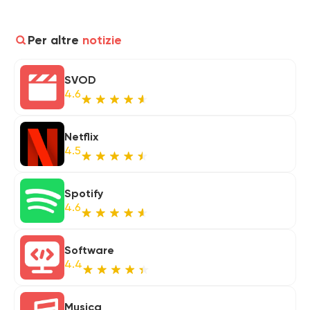
Per altre
notizie
SVOD
4.6
Netflix
4.5
Spotify
4.6
Software
4.4
Musica