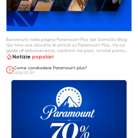
Benvenuto nella pagina Paramount Plus del GamsGo Blog.
Qui trovi una raccolta di articoli su Paramount Plus, tra cui
guide all'abbonamento, confronti tra piani, tutorial pratici,
Notizie
popolari
suggerimenti per l'account, recensioni, ultime notizie e
consigli sui contenuti. Se vuoi capire come funziona
Paramount Plus, confrontare i piani o decidere cosa
Come condividere Paramount plus?
1
guardare dopo, questa pagina ti aiuta a esplorare tutto in
2026/07/07
un unico posto.