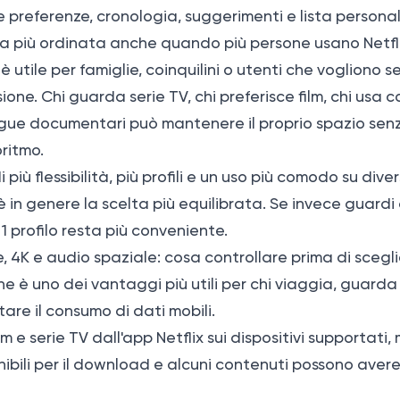
e preferenze, cronologia, suggerimenti e lista personal
ta più ordinata anche quando più persone usano Netfli
 utile per famiglie, coinquilini o utenti che vogliono 
isione. Chi guarda serie TV, chi preferisce film, chi usa 
egue documentari può mantenere il proprio spazio sen
oritmo.
più flessibilità, più profili e un uso più comodo su divers
li è in genere la scelta più equilibrata. Se invece guard
- 1 profilo resta più conveniente.
, 4K e audio spaziale: cosa controllare prima di scegl
ine è uno dei vantaggi più utili per chi viaggia, guarda
tare il consumo di dati mobili.
lm e serie TV dall'app Netflix sui dispositivi supportati, 
nibili per il download e alcuni contenuti possono avere 