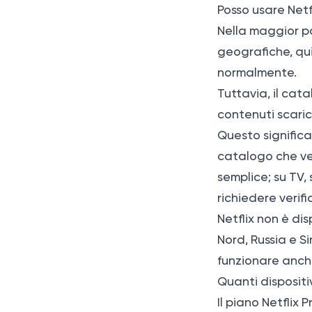
Posso usare Netf
Nella maggior par
geografiche, quin
normalmente.
Tuttavia, il cata
contenuti scaric
Questo significa
catalogo che ved
semplice; su TV,
richiedere verif
Netflix non è di
Nord, Russia e Si
funzionare anche
Quanti disposi
Il piano Netflix 