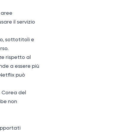
e aree
sare il servizio
, sottotitoli e
rso.
e rispetto al
nde a essere più
Netflix può
a, Corea del
ebbe non
upportati