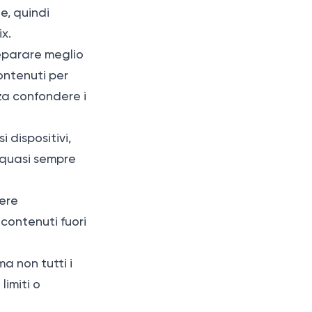
e, quindi
x.
separare meglio
contenuti per
za confondere i
i dispositivi,
i quasi sempre
iere
 contenuti fuori
ma non tutti i
limiti o