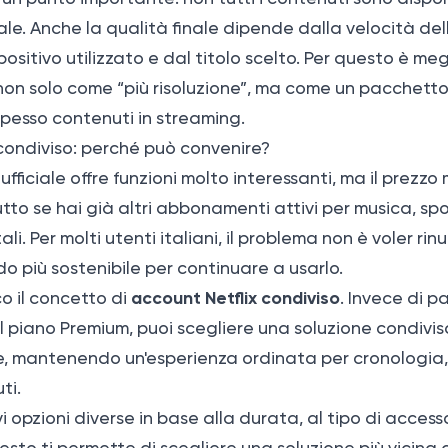
le. Anche la qualità finale dipende dalla velocità de
positivo utilizzato e dal titolo scelto. Per questo è me
 non solo come “più risoluzione”, ma come un pacchett
pesso contenuti in streaming.
condiviso: perché può convenire?
ufficiale offre funzioni molto interessanti, ma il prezzo
tto se hai già altri abbonamenti attivi per musica, spo
ali. Per molti utenti italiani, il problema non è voler rin
o più sostenibile per continuare a usarlo.
account Netflix condiviso
co il concetto di
. Invece di 
el piano Premium, puoi scegliere una soluzione condivis
le, mantenendo un'esperienza ordinata per cronologia
ti.
i opzioni diverse in base alla durata, al tipo di acces