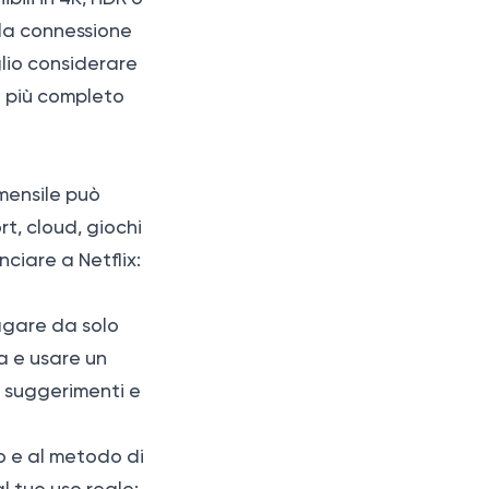
lla connessione
glio considerare
o più completo
 mensile può
rt, cloud, giochi
unciare a Netflix:
pagare da solo
a e usare un
, suggerimenti e
so e al metodo di