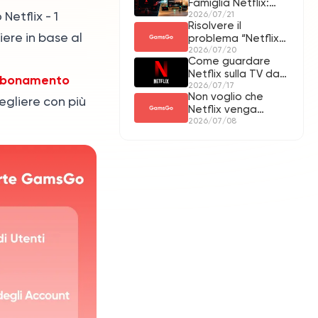
Famiglia Netflix:
etflix - 1
Verifica E Soluzioni
2026/07/21
Risolvere il
liere in base al
problema “Netflix
non è Premium”
2026/07/20
Come guardare
direttamente dalla
Netflix sulla TV da
pagina
bonamento
un dispositivo
2026/07/17
dell’abbonamento
Non voglio che
mobile
gliere con più
Netflix venga
convertito in altri
2026/07/08
abbonamenti,
come posso
ottenere un
rimborso nei miei
Crediti GamsGo?