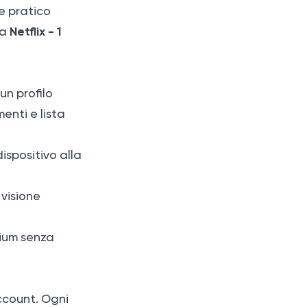
e pratico
Netflix - 1
ra
un profilo
enti e lista
dispositivo alla
 visione
mium senza
account. Ogni