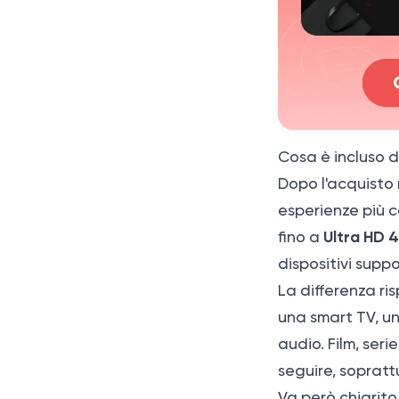
Cosa succede se Netflix
richiede una verifica?
Il catalogo Netflix è
uguale in tutti i paesi?
Cosa è incluso d
Dopo l'acquisto 
esperienze più c
Ultra HD 
fino a
dispositivi suppo
La differenza ri
una smart TV, un
audio. Film, seri
seguire, sopratt
Va però chiarito