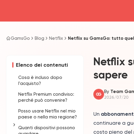
GamsGo
Blog
Netflix
Netflix su GamsGo: tutto que
Netflix 
Elenco dei contenuti
sapere
Cosa è incluso dopo
l'acquisto?
By
Team Ga
Netflix Premium condiviso:
2026/07/20
perché può convenire?
Posso usare Netflix nel mio
abbonamento 
Un
paese o nella mia regione?
continuare a gua
Quanti dispositivi possono
costo pieno del
guardare