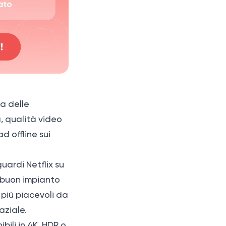
na delle
, qualità video
d offline sui
uardi Netflix su
n buon impianto
o più piacevoli da
aziale.
bili in 4K, HDR o