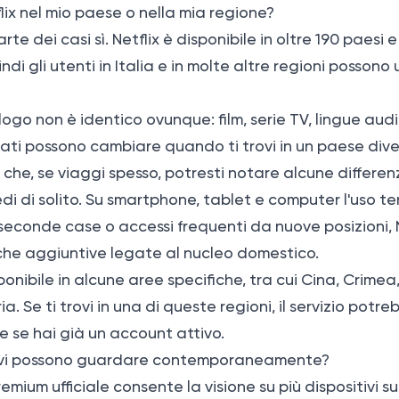
lix nel mio paese o nella mia regione?
te dei casi sì. Netflix è disponibile in oltre 190 paesi 
di gli utenti in Italia e in molte altre regioni possono u
logo non è identico ovunque: film, serie TV, lingue audio
ati possono cambiare quando ti trovi in un paese dive
 che, se viaggi spesso, potresti notare alcune differenz
i di solito. Su smartphone, tablet e computer l'uso te
 seconde case o accessi frequenti da nuove posizioni, 
iche aggiuntive legate al nucleo domestico.
sponibile in alcune aree specifiche, tra cui Cina, Crime
ria. Se ti trovi in una di queste regioni, il servizio potr
 se hai già un account attivo.
tivi possono guardare contemporaneamente?
Premium ufficiale consente la visione su più dispositivi s