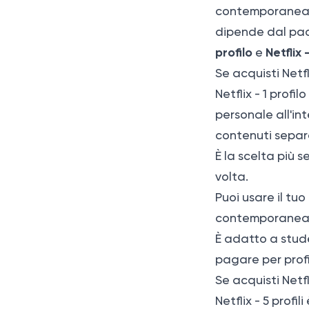
contemporaneame
dipende dal pac
profilo
Netflix -
e
Se acquisti Netfli
Netflix - 1 profi
personale all'in
contenuti separat
È la scelta più s
volta.
Puoi usare il tuo
contemporanea re
È adatto a stude
pagare per profi
Se acquisti Netfli
Netflix - 5 prof