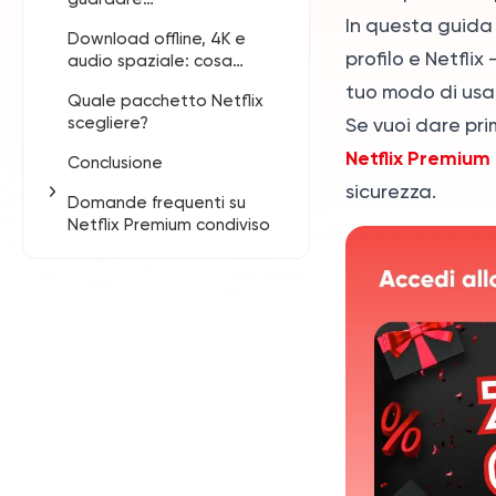
contemporaneamente?
In questa guida 
Download offline, 4K e
Se acquisti Netflix - 1
profilo e Netflix
audio spaziale: cosa
profilo
controllare prima di
tuo modo di usar
Quale pacchetto Netflix
Se acquisti Netflix - 5
scegliere
scegliere?
profili
Se vuoi dare prim
Netflix Premium
Conclusione
sicurezza.
Domande frequenti su
Netflix Premium condiviso
Netflix - 1 profilo è
davvero personale?
Netflix - 5 profili è
meglio per una famiglia?
Posso guardare Netflix
in 4K con questo
pacchetto?
Posso scaricare film e
serie TV per guardarli
offline?