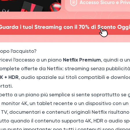
opo l'acquisto?
Netflix Premium
ricevi l'accesso a un piano
, quindi a u
omplete offerte da Netflix: streaming senza pubblicità
4K + HDR
, audio spaziale sui titoli compatibili e downloa
rtati.
spetto a un piano più semplice si sente soprattutto se g
 monitor 4K, un tablet recente o un dispositivo con u
e TV, documentari e contenuti originali Netflix risultan
utto quando il contenuto supporta 4K, HDR o audio sp
 un punto importante: non tutti i contenuti sono disponi