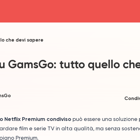
head4
llo che devi sapere
su GamsGo: tutto quello ch
msGo
Condiv
Netflix Premium condiviso
può essere una soluzione 
rdare film e serie TV in alta qualità, ma senza sosten
 piano Premium.