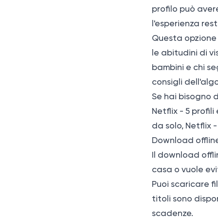
profilo può aver
l'esperienza res
Questa opzione è
le abitudini di v
bambini e chi s
consigli dell'alg
Se hai bisogno di 
Netflix - 5 profi
da solo, Netflix 
Download offline
Il download offl
casa o vuole evi
Puoi scaricare fi
titoli sono dispo
scadenze.