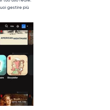
l tuo uso reale:
uoi gestire più