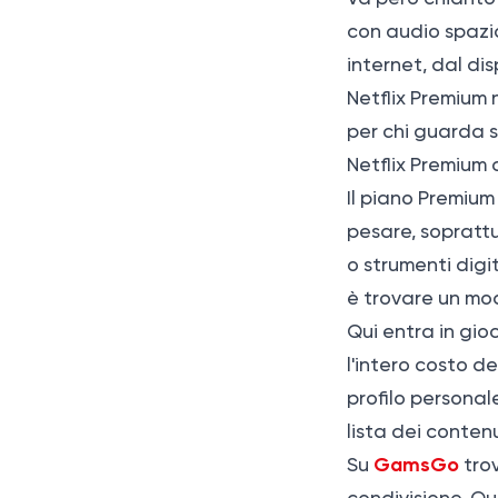
con audio spazia
internet, dal dis
Netflix Premium
per chi guarda s
Netflix Premium 
Il piano Premium 
pesare, soprattu
o strumenti digit
è trovare un mod
Qui entra in gio
l'intero costo d
profilo persona
lista dei contenu
GamsGo
Su
trov