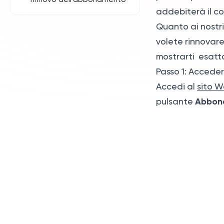
addebiterà il c
Quanto ai nostr
volete rinnovare
mostrarti esatt
Passo 1: Accede
Accedi al
sito W
Abbon
pulsante