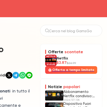
o
Offerte
scontate
Netflix
$3.87
$26.99
Offerta a tempo limitato
idi
Notizie
popolari
bonati
in tutto il
Abbonamento
Netflix condiviso:
vi
come funziona nel
2026/07/08
Dispositivo Fuori
2026
icamente e