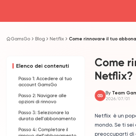
GamsGo
Blog
Netflix
Come rinnovare il tuo abbon
Come ri
Elenco dei contenuti
Netflix?
Passo 1: Accedere al tuo
account GamsGo
By
Team Ga
Passo 2: Navigare alle
2026/07/01
opzioni di rinnovo
Passo 3: Selezionare la
Netflix è un pop
durata dell'abbonamento
mondo. Se ti sei 
Passo 4: Completare il
preoccuparti di
rinnovo dell'abbonamento