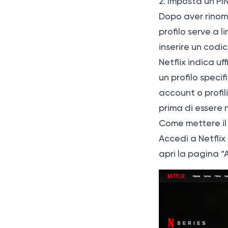
2. Imposta un PIN 
Dopo aver rinomin
profilo serve a l
inserire un codice
Netflix indica u
un profilo speci
account o profili
prima di essere n
Come mettere il 
Accedi a Netflix
apri la pagina “