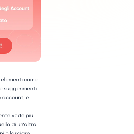
va elementi come
 e suggerimenti
o account, è
tente vede più
ello di un’altra
i o lasciare