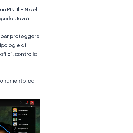
 PIN. Il PIN del
aprirlo dovrà
to per proteggere
ipologie di
filo”, controlla
bbonamento, poi