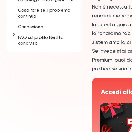
per errore
browser
Non è necessaria
Cosa fare se il problema
Se vedi ancora la
Come nascondere la
rendere meno ord
continua
vecchia interfaccia
cronologia Netflix
Netflix
In questa guida 
Conclusione
lo rendiamo faci
FAQ sul profilo Netflix
sistemiamo la cr
condiviso
Se invece stai 
Come posso
Premium, puoi d
proteggere il mio profilo
Netflix condiviso?
pratica se vuoi 
Il PIN del profilo Netflix
blocca davvero gli altri
utenti?
Perché non trovo
l’opzione “Blocco
profilo”?
Posso cancellare la
cronologia Netflix se un
altro utente ha usato il
Devo creare un nuovo
mio profilo?
profilo se qualcuno ha
usato il mio?