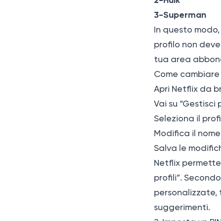
2-Hulk
3-Superman
In questo modo, 
profilo non deve 
tua area abbon
Come cambiare n
Apri Netflix da b
Vai su “Gestisci pr
Seleziona il prof
Modifica il nom
Salva le modific
Netflix permette
profili”. Secondo
personalizzate, 
suggerimenti.