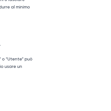
durre al minimo
.
1” o “Utente” può
lio usare un