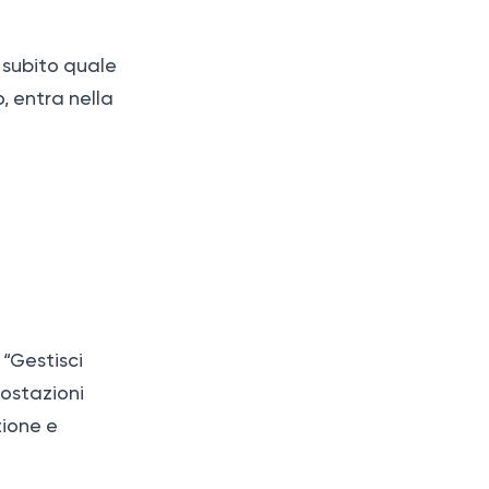
à subito quale
, entra nella
 “Gestisci
postazioni
zione e