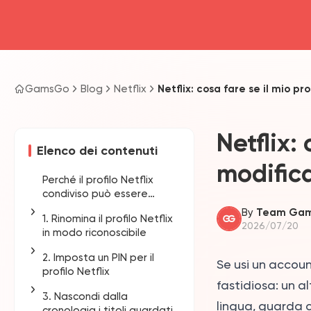
GamsGo
Blog
Netflix
Netflix: cosa fare se il mio pr
Netflix:
Elenco dei contenuti
modific
Perché il profilo Netflix
condiviso può essere
modificato da altri?
By
Team Ga
1. Rinomina il profilo Netflix
2026/07/20
in modo riconoscibile
2. Imposta un PIN per il
Come cambiare nome
Se usi un accou
profilo Netflix
al profilo Netflix
fastidiosa: un al
3. Nascondi dalla
Come mettere il PIN al
lingua, guarda c
cronologia i titoli guardati
profilo Netflix da