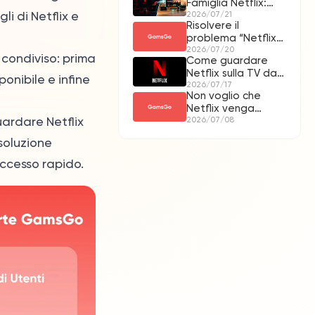
Famiglia Netflix:
i di Netflix e
Verifica E Soluzioni
2026/07/21
Risolvere il
problema “Netflix
non è Premium”
2026/07/20
 condiviso: prima
Come guardare
direttamente dalla
Netflix sulla TV da
pagina
onibile e infine
un dispositivo
2026/07/17
dell’abbonamento
Non voglio che
mobile
Netflix venga
ardare Netflix
convertito in altri
2026/07/08
abbonamenti,
 soluzione
come posso
ottenere un
accesso rapido.
rimborso nei miei
Crediti GamsGo?