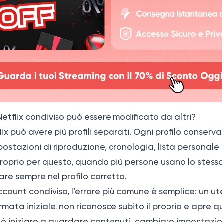
 Netflix condiviso può essere modificato da altri?
ix può avere più profili separati. Ogni profilo conser
postazioni di riproduzione, cronologia, lista personale
Proprio per questo, quando più persone usano lo stess
re sempre nel profilo corretto.
ccount condiviso, l’errore più comune è semplice: un u
ermata iniziale, non riconosce subito il proprio e apre qu
uò iniziare a guardare contenuti, cambiare impostazion