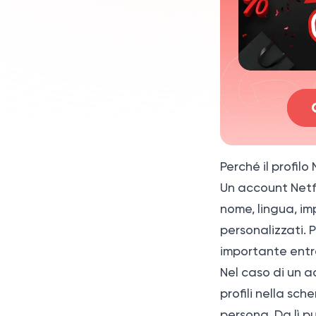
Il cambio nome del
profilo influisce sugli altri
utenti?
Perché il profilo
Un account Netfl
nome, lingua, im
personalizzati. 
importante entra
Nel caso di un a
profili nella sch
persona. Da lì p