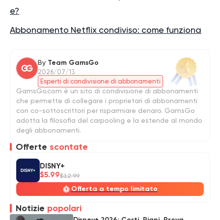
e?
Abbonamento Netflix condiviso: come funziona
By
Team GamsGo
2026/07/13
Esperti di condivisione di abbonamenti
GamsGo.com è un sito di condivisione di abbonamenti
che permette di collegare i proprietari di abbonamenti
con co-sottoscrittori per risparmiare denaro. GamsGo
adotta la filosofia del carpooling e la estende al mondo
degli abbonamenti.
Offerte
scontate
DISNY+
$5.99
$12.99
Offerta a tempo limitato
Notizie
popolari
Disney+ 2026: Costi, Piani, Prova