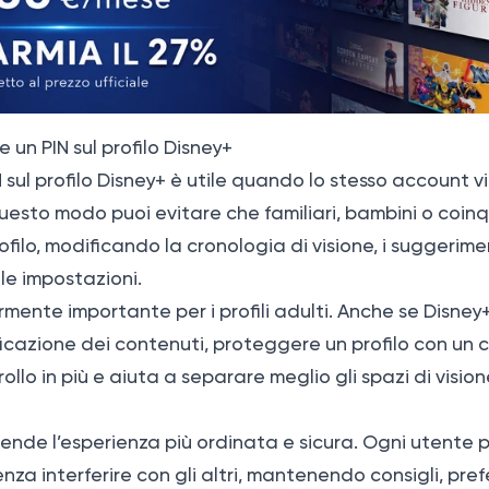
 un PIN sul profilo Disney+
 sul profilo Disney+ è utile quando lo stesso account 
questo modo puoi evitare che familiari, bambini o coinqu
ofilo, modificando la cronologia di visione, i suggerime
 le impostazioni.
larmente importante per i profili adulti. Anche se Disne
ificazione dei contenuti, proteggere un profilo con u
trollo in più e aiuta a separare meglio gli spazi di vision
N rende l’esperienza più ordinata e sicura. Ogni utente p
enza interferire con gli altri, mantenendo consigli, pre