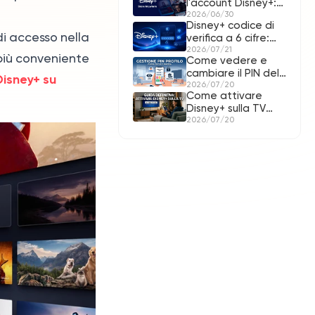
l'account Disney+:
Premium a soli 3,99
2026/06/30
Disney+ codice di
€
di accesso nella
verifica a 6 cifre:
cosa fare per
2026/07/21
più conveniente
Come vedere e
accedere
cambiare il PIN del
isney+ su
profilo Disney+
2026/07/20
Come attivare
Disney+ sulla TV
con codice a 8 cifre
2026/07/20