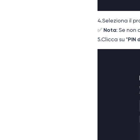
4.Seleziona il p
Nota
✅
: Se non 
PIN d
5.Clicca su "