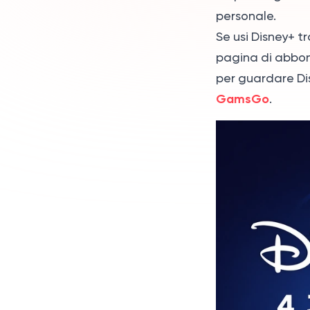
del profilo su Disney+?
personale.
A cosa serve il PIN del
Se usi Disney+ t
profilo su Disney+?
pagina di abb
Il PIN del profilo blocca
per guardare Dis
anche i contenuti per
GamsGo
.
adulti?
Posso cambiare o
rimuovere il PIN in
seguito?
Cosa succede se
dimentico il PIN del
profilo Disney+?
Conviene impostare un
PIN su tutti i profili?