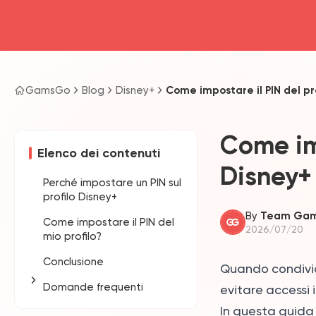
GamsGo
Blog
Disney+
Come impostare il PIN del pr
Come imp
Elenco dei contenuti
Disney+
Perché impostare un PIN sul
profilo Disney+
By
Team Ga
Come impostare il PIN del
2026/07/20
mio profilo?
Conclusione
Quando condividi 
Domande frequenti
evitare accessi 
In questa guida 
Come si imposta il PIN