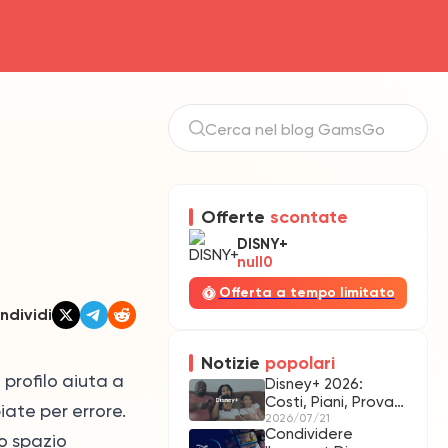
u
Offerte
scontate
DISNY+
null0
Offerta a tempo limitato
ndividi
Notizie
popolari
 profilo aiuta a
Disney+ 2026:
Costi, Piani, Prova
iate per errore.
Gratuita E Guida
2026/07/21
Condividere
o spazio