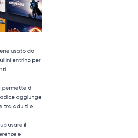
viene usato da
ilini entrino per
nti
y+ permette di
n codice aggiunge
e tra adulti e
uò usare il
ferenze e