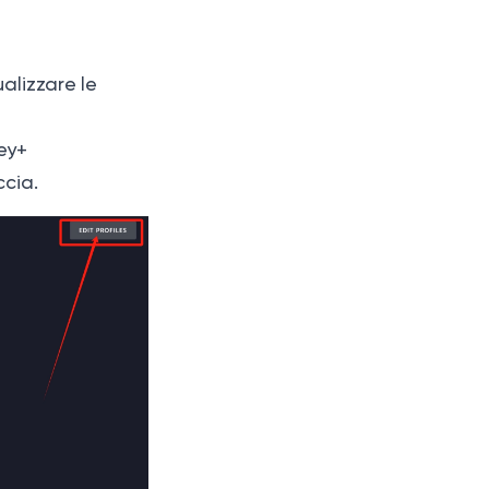
alizzare le
ney+
accia.