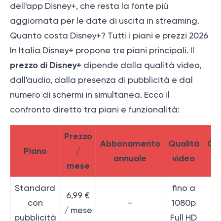
dell'app Disney+, che resta la fonte più
aggiornata per le date di uscita in streaming.
Quanto costa Disney+? Tutti i piani e prezzi 2026
In Italia Disney+ propone tre piani principali. Il
prezzo di Disney+
dipende dalla qualità video,
dall'audio, dalla presenza di pubblicità e dal
numero di schermi in simultanea. Ecco il
confronto diretto tra piani e funzionalità:
Prezzo
Abbonamento
Qualità
Qua
Piano
/
annuale
video
au
mese
Standard
fino a
6,99 €
fi
con
–
1080p
/ mese
5
pubblicità
Full HD