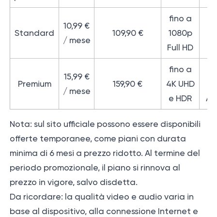
fino a
10,99 €
fi
Standard
109,90 €
1080p
/ mese
5
Full HD
fino a
fi
15,99 €
Premium
159,90 €
4K UHD
Do
/ mese
e HDR
At
Nota: sul sito ufficiale possono essere disponibili
offerte temporanee, come piani con durata
minima di 6 mesi a prezzo ridotto. Al termine del
periodo promozionale, il piano si rinnova al
prezzo in vigore, salvo disdetta.
Da ricordare: la qualità video e audio varia in
base al dispositivo, alla connessione Internet e