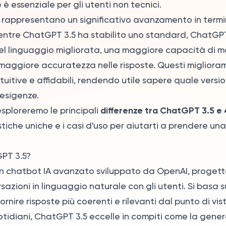
e è essenziale per gli utenti non tecnici.
rappresentano un significativo avanzamento in termin
Mentre ChatGPT 3.5 ha stabilito uno standard, ChatGPT
l linguaggio migliorata, una maggiore capacità di m
maggiore accuratezza nelle risposte. Questi miglioram
ntuitive e affidabili, rendendo utile sapere quale versi
 esigenze.
differenze tra ChatGPT 3.5 e 
esploreremo le principali
istiche uniche e i casi d'uso per aiutarti a prendere un
PT 3.5?
n chatbot IA avanzato sviluppato da OpenAI, progett
sazioni in linguaggio naturale con gli utenti. Si basa su
ornire risposte più coerenti e rilevanti dal punto di vi
uotidiani, ChatGPT 3.5 eccelle in compiti come la gener