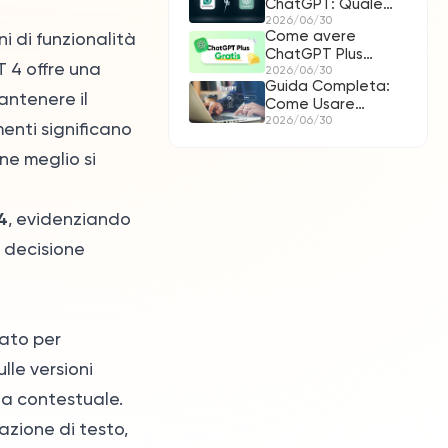
ChatGPT: Quale
strumento è il
2026/06/30
Come avere
i di funzionalità
migliore per te?
ChatGPT Plus
 4 offre una
gratis nel 2026: 10
2026/06/30
Guida Completa:
metodi
antenere il
Come Usare
ChatGPT
2026/06/30
enti significano
one meglio si
4
, evidenziando
a decisione
ato per
lle versioni
sta contestuale.
azione di testo,