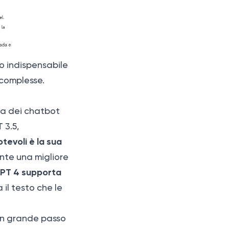
to indispensabile
 complesse.
ia dei chatbot
 3.5,
tevoli è la sua
nte una migliore
PT 4 supporta
 il testo che le
un grande passo