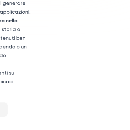
di generare
applicazioni.
za nella
 storia o
ntenuti ben
ndendolo un
odo
nti su
icaci.