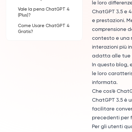
le loro differenz
Naturale Migliorato
Vale la pena ChatGPT 4
ChatGPT 3.5 e 4 
(Plus)?
Capacità Multimodali
e prestazioni. 
Come Usare ChatGPT 4
Supporto al
comprensione de
Gratis?
Caricamento di File
contesto e una 
Maggiore Capacità di
interazioni più i
Mantenere il Contesto
adatta alle tue
In questo blog, 
le loro caratter
informata.
Che cos'è ChatG
ChatGPT 3.5 è u
facilitare conver
precedenti per f
Per gli utenti q