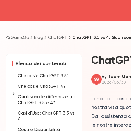
GamsGo
Blog
ChatGPT
ChatGPT 3.5 vs 4: Quali son
ChatGPT 
Elenco dei contenuti
Che cos'è ChatGPT 3.5?
By
Team Ga
2026/06/30
Che cos'è ChatGPT 4?
Quali sono le differenze tra
I chatbot basati 
ChatGPT 3.5 e 4?
nostra vita quot
Casi d'Uso: ChatGPT 3.5 vs
Maggiore Accuratezza
Dall'assistenza 
4
delle Risposte
le nostre intera
Costi e Disponibilità
Flusso di Conversazione