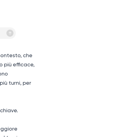
contesto, che
 più efficace,
sono
iù turni, per
chiave.
aggiore