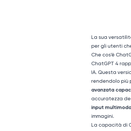
La sua versatili
per gli utenti c
Che cos'è Chat
ChatGPT 4 rappr
IA. Questa versi
rendendolo più 
avanzata capaci
accuratezza dell
input multimoda
immagini.
La capacità di 