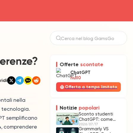
ferenze?
Offerte
scontate
ChatGPT
null0
idi
Offerta a tempo limitato
ntali nella
Notizie
popolari
a tecnologia.
Sconto studenti
GPT semplificano
ChatGPT: come
risparmiare nel
2026/07/17
T 4, comprendere
Grammarly VS
2026