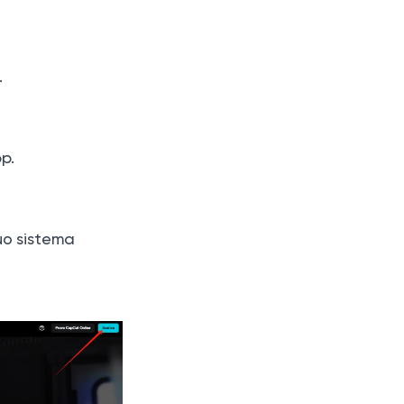
.
pp.
uo sistema