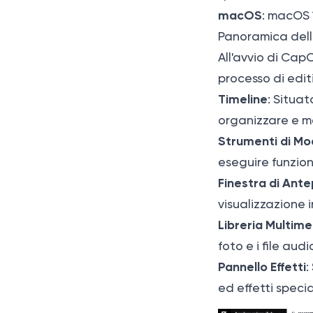
macOS
: macOS 1
Panoramica dell
All'avvio di CapC
processo di edit
Timeline
: Situat
organizzare e mo
Strumenti di Mo
eseguire funzioni
Finestra di Ant
visualizzazione 
Libreria Multime
foto e i file aud
Pannello Effetti
:
ed effetti specia