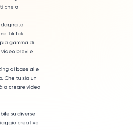
ti che ai
uadagnato
me TikTok,
ampia gamma di
 video brevi e
ting di base alle
. Che tu sia un
rà a creare video
bile su diverse
 viaggio creativo