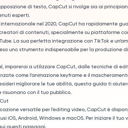
pposizione di testo, CapCut si rivolge sia ai principian
enuti esperti.
a internazionale nel 2020, CapCut ha rapidamente g
 creatori di contenuti, specialmente su piattaforme co
Tube. La sua perfetta integrazione con TikTok e un'
reso uno strumento indispensabile per la produzione di
al, imparerai a utilizzare CapCut, dalle tecniche di edi
anzate come l'animazione keyframe e il mascheramento
esideri migliorare le tue abilità, questa guida ti aiute
 risuonano con il tuo pubblico.
pCut
cazione versatile per l'editing video, CapCut è disponi
lusi iOS, Android, Windows e macOS. Per iniziare il tuo
ui questi passaggi.