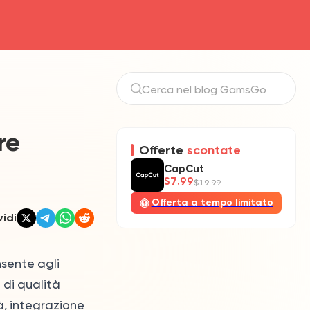
re
Offerte
scontate
CapCut
$7.99
$19.99
Offerta a tempo limitato
idi
nsente agli
 di qualità
à, integrazione