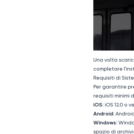
Una volta scarica
completare l'ins
Requisiti di Sis
Per garantire pr
requisiti minimi 
iOS
: iOS 12.0 o v
Android
: Android
Windows
: Windo
spazio di archivi