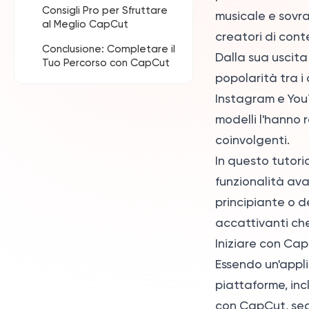
Consigli Pro per Sfruttare
Adesivi
Impostazioni di
musicale e sovra
Usare il Chroma Key
al Meglio CapCut
Risoluzione e Proporzioni
creatori di cont
Conclusione: Completare il
Esportazione in HD per
Dalla sua uscit
Tuo Percorso con CapCut
le Piattaforme Social
popolarità tra i
Instagram e You
modelli l'hanno 
coinvolgenti.
In questo tutori
funzionalità av
principiante o d
accattivanti che
Iniziare con Ca
Essendo un'appli
piattaforme, inc
con CapCut, seg