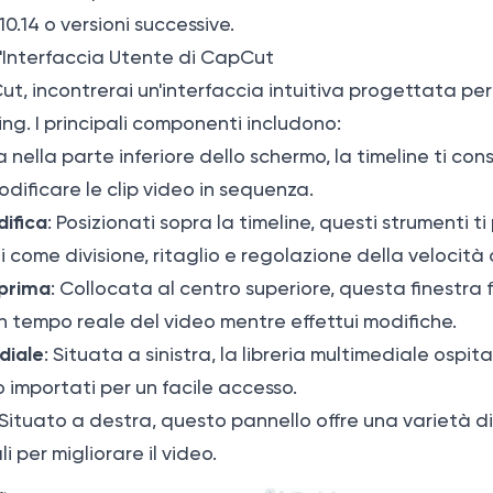
0.14 o versioni successive.
'Interfaccia Utente di CapCut
ut, incontrerai un'interfaccia intuitiva progettata per 
ing. I principali componenti includono:
a nella parte inferiore dello schermo, la timeline ti con
dificare le clip video in sequenza.
difica
: Posizionati sopra la timeline, questi strumenti t
 come divisione, ritaglio e regolazione della velocità d
eprima
: Collocata al centro superiore, questa finestra 
in tempo reale del video mentre effettui modifiche.
diale
: Situata a sinistra, la libreria multimediale ospita 
io importati per un facile accesso.
 Situato a destra, questo pannello offre una varietà di fi
li per migliorare il video.