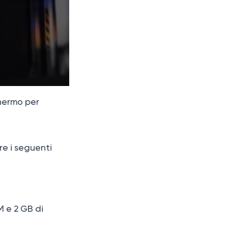
schermo per
re i seguenti
M e 2 GB di