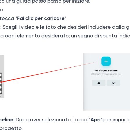
co una guida passo passo per iniziare.
ia
Fai clic per caricare
tocca "
".
a
: Scegli i video e le foto che desideri includere dalla g
ca ogni elemento desiderato; un segno di spunta indic
meline
Apri
: Dopo aver selezionato, tocca "
" per import
 progetto.