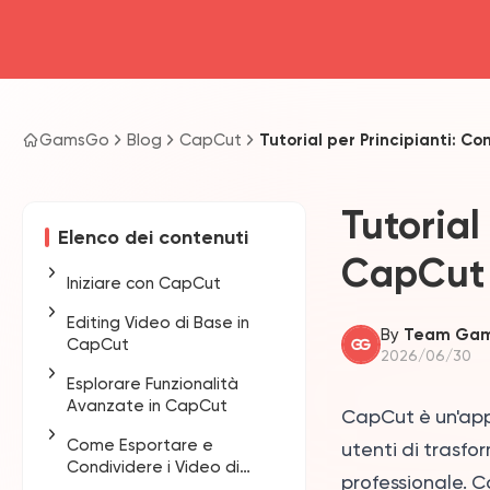
GamsGo
Blog
CapCut
Tutorial per Principianti: 
Tutorial
Elenco dei contenuti
CapCut
Iniziare con CapCut
Editing Video di Base in
Download e
By
Team Ga
CapCut
Installazione
2026/06/30
Esplorare Funzionalità
Requisiti di Sistema
Importare i Media
Avanzate in CapCut
CapCut è un'app 
Panoramica
Ritaglio e Divisione delle
Come Esportare e
dell'Interfaccia Utente
Clip
Transizioni ed Effetti
utenti di trasfor
Condividere i Video di
di CapCut
professionale. C
Aggiunta di Testo e
Animazione Keyframe
CapCut