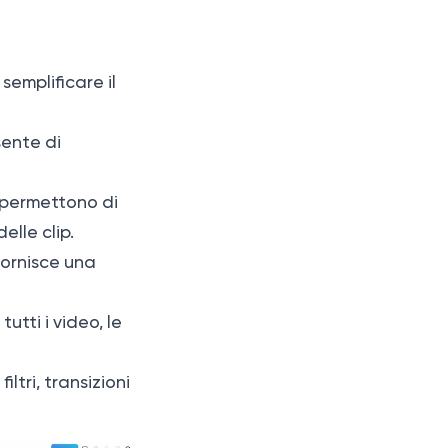
semplificare il
sente di
i permettono di
elle clip.
fornisce una
tutti i video, le
ltri, transizioni